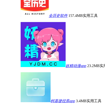
全历史软件
157.4MB
实用工具
妖精动漫app
23.2MB
实
柯基捷径库app
3.4MB
实用工具