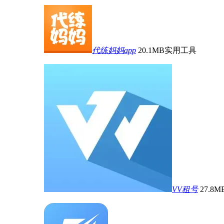
代练妈妈app
20.1MB
实用工具
VV租号
27.8M