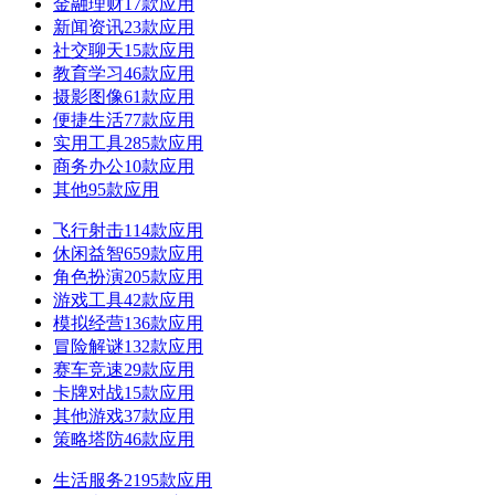
金融理财
17款应用
新闻资讯
23款应用
社交聊天
15款应用
教育学习
46款应用
摄影图像
61款应用
便捷生活
77款应用
实用工具
285款应用
商务办公
10款应用
其他
95款应用
飞行射击
114款应用
休闲益智
659款应用
角色扮演
205款应用
游戏工具
42款应用
模拟经营
136款应用
冒险解谜
132款应用
赛车竞速
29款应用
卡牌对战
15款应用
其他游戏
37款应用
策略塔防
46款应用
生活服务
2195款应用