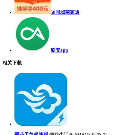
58同城商家通
酷安app
相关下载
墨迹天气极速版
便捷生活
36.6MB
V8.0208.02