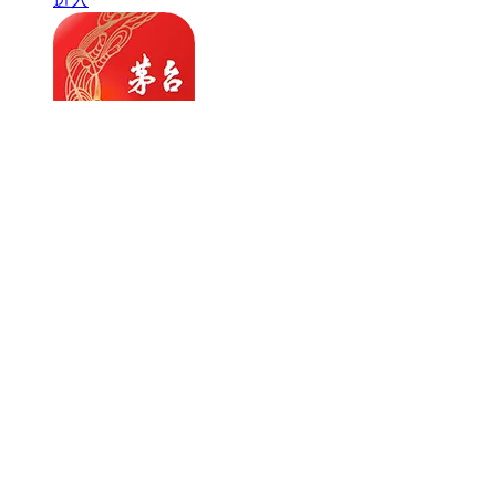
i茅台
便捷生活
43.3MB
V1.8.0
进入
猜你喜欢
虾皮购物
进入
极光tv
进入