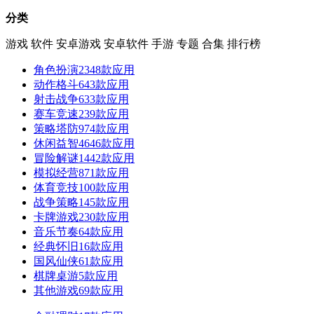
分类
游戏
软件
安卓游戏
安卓软件
手游
专题
合集
排行榜
角色扮演
2348款应用
动作格斗
643款应用
射击战争
633款应用
赛车竞速
239款应用
策略塔防
974款应用
休闲益智
4646款应用
冒险解谜
1442款应用
模拟经营
871款应用
体育竞技
100款应用
战争策略
145款应用
卡牌游戏
230款应用
音乐节奏
64款应用
经典怀旧
16款应用
国风仙侠
61款应用
棋牌桌游
5款应用
其他游戏
69款应用