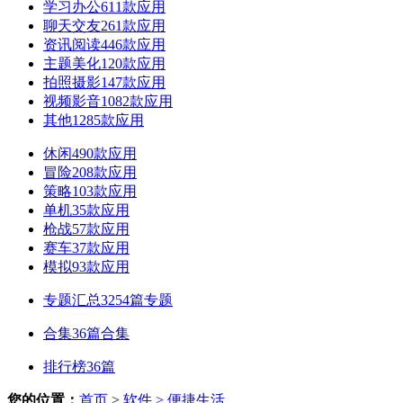
学习办公
611款应用
聊天交友
261款应用
资讯阅读
446款应用
主题美化
120款应用
拍照摄影
147款应用
视频影音
1082款应用
其他
1285款应用
休闲
490款应用
冒险
208款应用
策略
103款应用
单机
35款应用
枪战
57款应用
赛车
37款应用
模拟
93款应用
专题汇总
3254篇专题
合集
36篇合集
排行榜
36篇
您的位置：
首页
>
软件
> 便捷生活