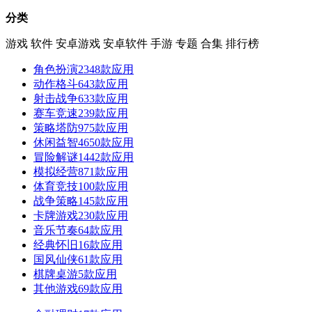
分类
游戏
软件
安卓游戏
安卓软件
手游
专题
合集
排行榜
角色扮演
2348款应用
动作格斗
643款应用
射击战争
633款应用
赛车竞速
239款应用
策略塔防
975款应用
休闲益智
4650款应用
冒险解谜
1442款应用
模拟经营
871款应用
体育竞技
100款应用
战争策略
145款应用
卡牌游戏
230款应用
音乐节奏
64款应用
经典怀旧
16款应用
国风仙侠
61款应用
棋牌桌游
5款应用
其他游戏
69款应用