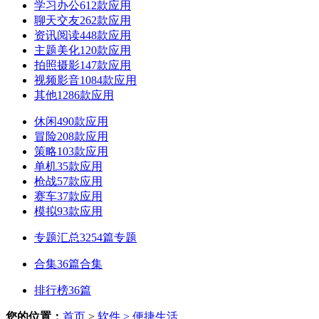
学习办公
612款应用
聊天交友
262款应用
资讯阅读
448款应用
主题美化
120款应用
拍照摄影
147款应用
视频影音
1084款应用
其他
1286款应用
休闲
490款应用
冒险
208款应用
策略
103款应用
单机
35款应用
枪战
57款应用
赛车
37款应用
模拟
93款应用
专题汇总
3254篇专题
合集
36篇合集
排行榜
36篇
您的位置：
首页
>
软件
> 便捷生活