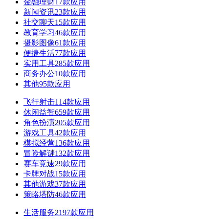
金融理财
17款应用
新闻资讯
23款应用
社交聊天
15款应用
教育学习
46款应用
摄影图像
61款应用
便捷生活
77款应用
实用工具
285款应用
商务办公
10款应用
其他
95款应用
飞行射击
114款应用
休闲益智
659款应用
角色扮演
205款应用
游戏工具
42款应用
模拟经营
136款应用
冒险解谜
132款应用
赛车竞速
29款应用
卡牌对战
15款应用
其他游戏
37款应用
策略塔防
46款应用
生活服务
2197款应用