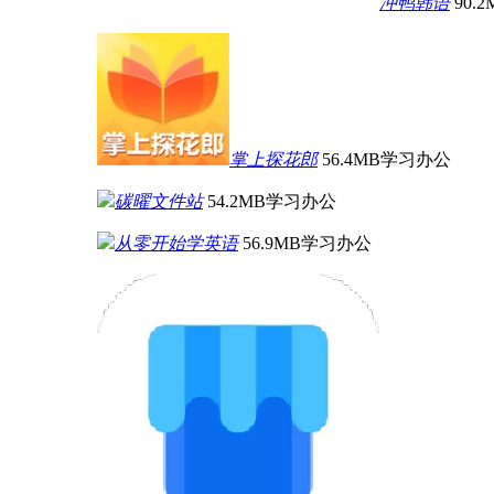
冲鸭韩语
90.2
掌上探花郎
56.4MB
学习办公
碳曜文件站
54.2MB
学习办公
从零开始学英语
56.9MB
学习办公