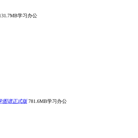
131.7MB
学习办公
剖学图谱正式版
781.6MB
学习办公