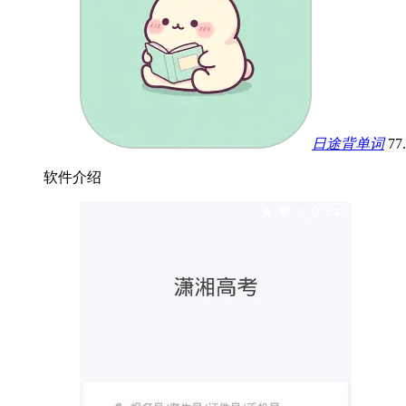
日途背单词
77
软件介绍