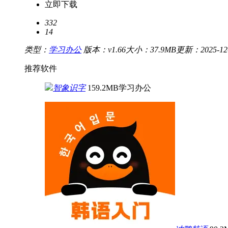
立即下载
332
14
类型：
学习办公
版本：v1.66
大小：37.9MB
更新：2025-12-2
推荐软件
智象识字
159.2MB
学习办公