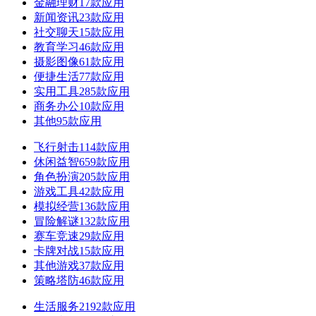
金融理财
17款应用
新闻资讯
23款应用
社交聊天
15款应用
教育学习
46款应用
摄影图像
61款应用
便捷生活
77款应用
实用工具
285款应用
商务办公
10款应用
其他
95款应用
飞行射击
114款应用
休闲益智
659款应用
角色扮演
205款应用
游戏工具
42款应用
模拟经营
136款应用
冒险解谜
132款应用
赛车竞速
29款应用
卡牌对战
15款应用
其他游戏
37款应用
策略塔防
46款应用
生活服务
2192款应用