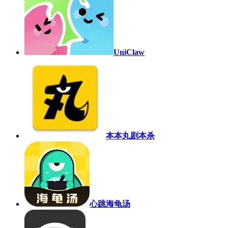
UniClaw
本本丸剧本杀
心跳海龟汤