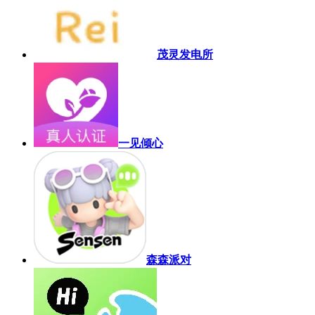
茂灵发电所
一见倾心
森森派对