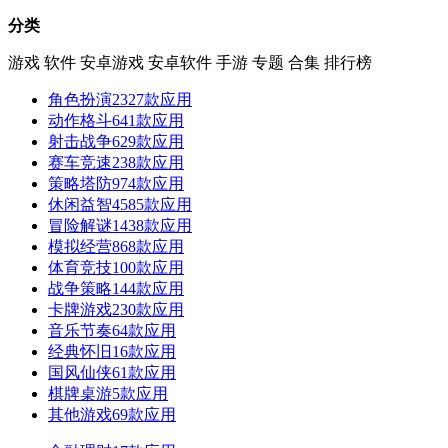
分类
游戏
软件
安卓游戏
安卓软件
手游
专题
合集
排行榜
角色扮演
2327款应用
动作格斗
641款应用
射击战争
629款应用
赛车竞速
238款应用
策略塔防
974款应用
休闲益智
4585款应用
冒险解谜
1438款应用
模拟经营
868款应用
体育竞技
100款应用
战争策略
144款应用
卡牌游戏
230款应用
音乐节奏
64款应用
经典怀旧
16款应用
国风仙侠
61款应用
棋牌桌游
5款应用
其他游戏
69款应用