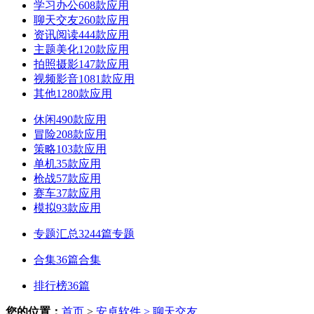
学习办公
608款应用
聊天交友
260款应用
资讯阅读
444款应用
主题美化
120款应用
拍照摄影
147款应用
视频影音
1081款应用
其他
1280款应用
休闲
490款应用
冒险
208款应用
策略
103款应用
单机
35款应用
枪战
57款应用
赛车
37款应用
模拟
93款应用
专题汇总
3244篇专题
合集
36篇合集
排行榜
36篇
您的位置：
首页
>
安卓软件
> 聊天交友