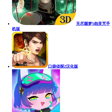
无尽噩梦5怨灵咒手
机版
口袋侦探2汉化版