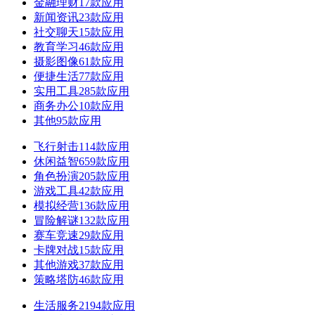
金融理财
17款应用
新闻资讯
23款应用
社交聊天
15款应用
教育学习
46款应用
摄影图像
61款应用
便捷生活
77款应用
实用工具
285款应用
商务办公
10款应用
其他
95款应用
飞行射击
114款应用
休闲益智
659款应用
角色扮演
205款应用
游戏工具
42款应用
模拟经营
136款应用
冒险解谜
132款应用
赛车竞速
29款应用
卡牌对战
15款应用
其他游戏
37款应用
策略塔防
46款应用
生活服务
2194款应用