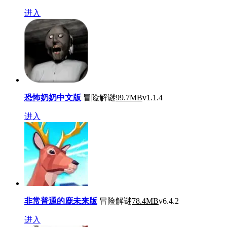
进入
恐怖奶奶中文版
冒险解谜
99.7MB
v1.1.4
进入
非常普通的鹿未来版
冒险解谜
78.4MB
v6.4.2
进入