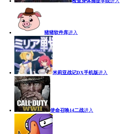
检查身体捕捉学院
进入
猪猪软件库
进入
米莉亚战记DX手机版
进入
使命召唤14二战
进入