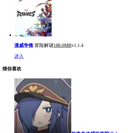
漫威争锋
冒险解谜
188.0MB
v1.1.4
进入
猜你喜欢