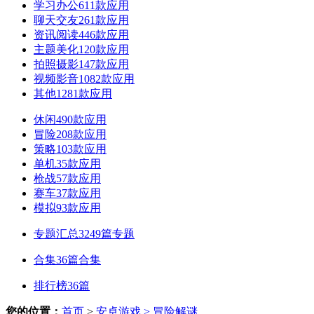
学习办公
611款应用
聊天交友
261款应用
资讯阅读
446款应用
主题美化
120款应用
拍照摄影
147款应用
视频影音
1082款应用
其他
1281款应用
休闲
490款应用
冒险
208款应用
策略
103款应用
单机
35款应用
枪战
57款应用
赛车
37款应用
模拟
93款应用
专题汇总
3249篇专题
合集
36篇合集
排行榜
36篇
您的位置：
首页
>
安卓游戏
> 冒险解谜