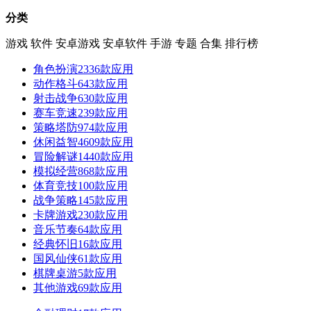
分类
游戏
软件
安卓游戏
安卓软件
手游
专题
合集
排行榜
角色扮演
2336款应用
动作格斗
643款应用
射击战争
630款应用
赛车竞速
239款应用
策略塔防
974款应用
休闲益智
4609款应用
冒险解谜
1440款应用
模拟经营
868款应用
体育竞技
100款应用
战争策略
145款应用
卡牌游戏
230款应用
音乐节奏
64款应用
经典怀旧
16款应用
国风仙侠
61款应用
棋牌桌游
5款应用
其他游戏
69款应用