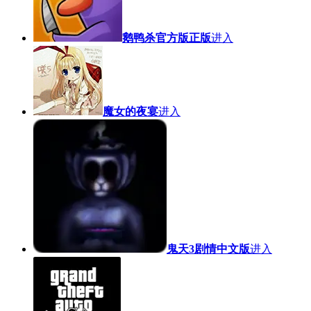
鹅鸭杀官方版正版
进入
魔女的夜宴
进入
鬼天3剧情中文版
进入