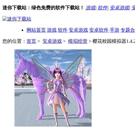
迷你下载站：绿色免费的软件下载站！
游戏
|
软件
|
安卓游戏
|
网站首页
游戏
软件
安卓游戏
安卓软件
手游
专题合
您的位置：
首页
>
安卓游戏
>
模拟经营
> 樱花校园模拟器1.4.