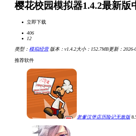
樱花校园模拟器1.4.2最新
立即下载
406
12
类型：
模拟经营
版本：v1.4.2
大小：152.7MB
更新：2026-05
推荐软件
老爹汉堡店历险记无敌版
8