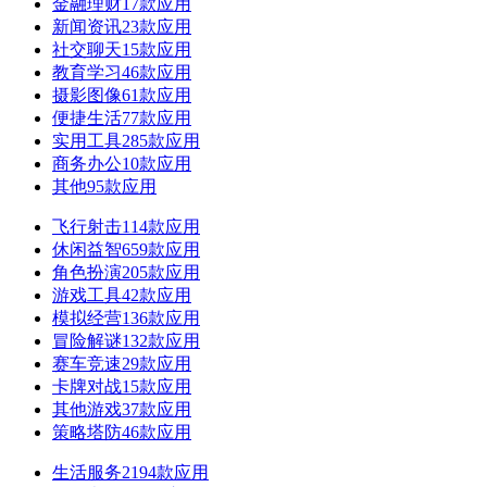
金融理财
17款应用
新闻资讯
23款应用
社交聊天
15款应用
教育学习
46款应用
摄影图像
61款应用
便捷生活
77款应用
实用工具
285款应用
商务办公
10款应用
其他
95款应用
飞行射击
114款应用
休闲益智
659款应用
角色扮演
205款应用
游戏工具
42款应用
模拟经营
136款应用
冒险解谜
132款应用
赛车竞速
29款应用
卡牌对战
15款应用
其他游戏
37款应用
策略塔防
46款应用
生活服务
2194款应用