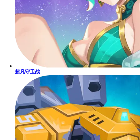
超凡守卫战