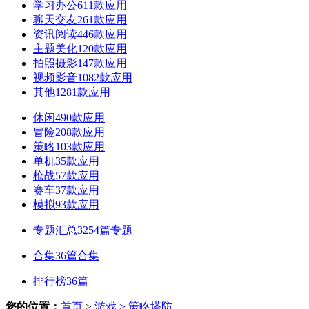
学习办公
611款应用
聊天交友
261款应用
资讯阅读
446款应用
主题美化
120款应用
拍照摄影
147款应用
视频影音
1082款应用
其他
1281款应用
休闲
490款应用
冒险
208款应用
策略
103款应用
单机
35款应用
枪战
57款应用
赛车
37款应用
模拟
93款应用
专题汇总
3254篇专题
合集
36篇合集
排行榜
36篇
您的位置：
首页
>
游戏
> 策略塔防