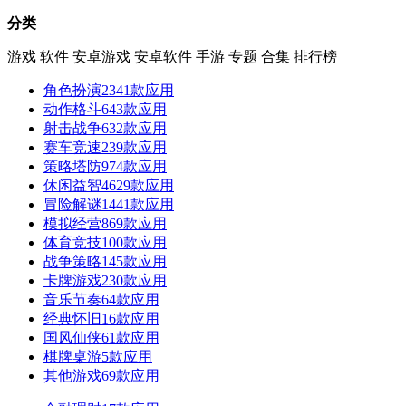
分类
游戏
软件
安卓游戏
安卓软件
手游
专题
合集
排行榜
角色扮演
2341款应用
动作格斗
643款应用
射击战争
632款应用
赛车竞速
239款应用
策略塔防
974款应用
休闲益智
4629款应用
冒险解谜
1441款应用
模拟经营
869款应用
体育竞技
100款应用
战争策略
145款应用
卡牌游戏
230款应用
音乐节奏
64款应用
经典怀旧
16款应用
国风仙侠
61款应用
棋牌桌游
5款应用
其他游戏
69款应用