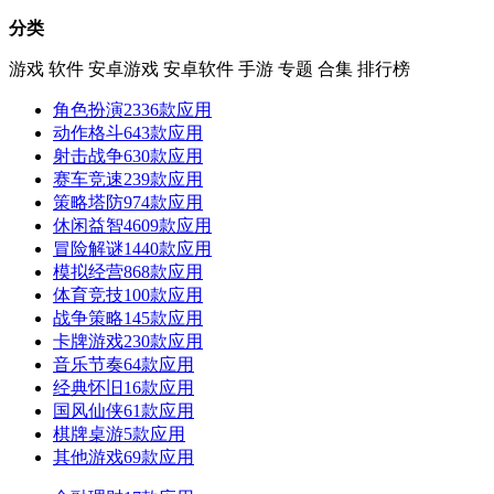
分类
游戏
软件
安卓游戏
安卓软件
手游
专题
合集
排行榜
角色扮演
2336款应用
动作格斗
643款应用
射击战争
630款应用
赛车竞速
239款应用
策略塔防
974款应用
休闲益智
4609款应用
冒险解谜
1440款应用
模拟经营
868款应用
体育竞技
100款应用
战争策略
145款应用
卡牌游戏
230款应用
音乐节奏
64款应用
经典怀旧
16款应用
国风仙侠
61款应用
棋牌桌游
5款应用
其他游戏
69款应用