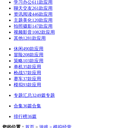
学习办公
611款应用
聊天交友
261款应用
资讯阅读
446款应用
主题美化
120款应用
拍照摄影
147款应用
视频影音
1082款应用
其他
1281款应用
休闲
490款应用
冒险
208款应用
策略
103款应用
单机
35款应用
枪战
57款应用
赛车
37款应用
模拟
93款应用
专题汇总
3249篇专题
合集
36篇合集
排行榜
36篇
您的位置：
首页
>
游戏
> 模拟经营