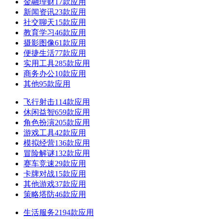
金融理财
17款应用
新闻资讯
23款应用
社交聊天
15款应用
教育学习
46款应用
摄影图像
61款应用
便捷生活
77款应用
实用工具
285款应用
商务办公
10款应用
其他
95款应用
飞行射击
114款应用
休闲益智
659款应用
角色扮演
205款应用
游戏工具
42款应用
模拟经营
136款应用
冒险解谜
132款应用
赛车竞速
29款应用
卡牌对战
15款应用
其他游戏
37款应用
策略塔防
46款应用
生活服务
2194款应用