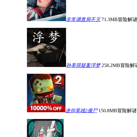
非常调查局不灭
71.3MB
冒险解
孙美琪疑案浮梦
258.2MB
冒险解
迷你英雄2僵尸
150.8MB
冒险解谜