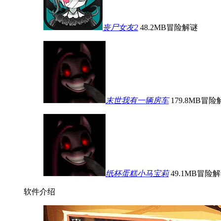
丧尸女友2
48.2MB
冒险解谜
末世我有一辆房车
179.8MB
冒险
纸杯蛋糕小马宝莉
49.1MB
冒险解
软件介绍