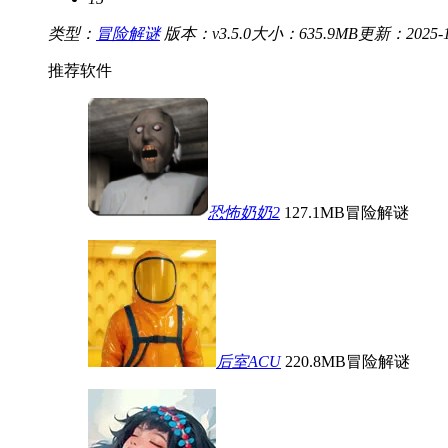
类型：
冒险解谜
版本：v3.5.0
大小：635.9MB
更新：2025-11
推荐软件
恐怖奶奶2
127.1MB
冒险解谜
后室ACU
220.8MB
冒险解谜