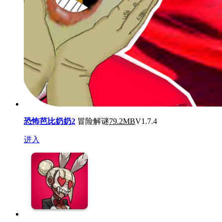
恐怖芭比奶奶2
冒险解谜
79.2MB
V1.7.4
进入