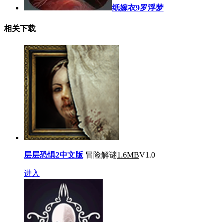
纸嫁衣9罗浮梦
相关下载
层层恐惧2中文版
冒险解谜
1.6MB
V1.0
进入