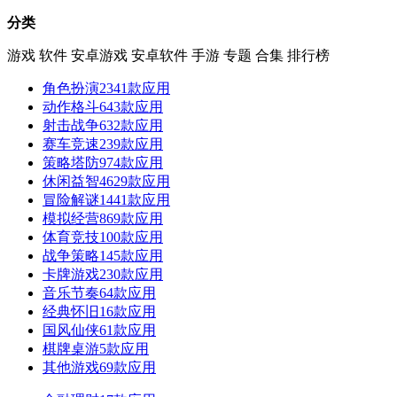
分类
游戏
软件
安卓游戏
安卓软件
手游
专题
合集
排行榜
角色扮演
2341款应用
动作格斗
643款应用
射击战争
632款应用
赛车竞速
239款应用
策略塔防
974款应用
休闲益智
4629款应用
冒险解谜
1441款应用
模拟经营
869款应用
体育竞技
100款应用
战争策略
145款应用
卡牌游戏
230款应用
音乐节奏
64款应用
经典怀旧
16款应用
国风仙侠
61款应用
棋牌桌游
5款应用
其他游戏
69款应用