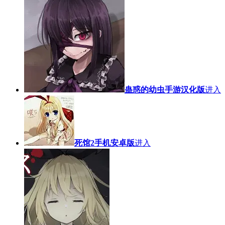
蛊惑的幼虫手游汉化版
进入
死馆2手机安卓版
进入