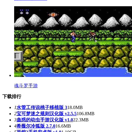
魂斗罗手游
下载排行
1
水管工传说桃子移植版 3
18.0MB
2
宝可梦迷之规则汉化版 v2.5.5
106.8MB
3
蛊惑的幼虫手游汉化版 v1.0
22.3MB
4
希薇尔冷狐版 2.7.0
16.6MB