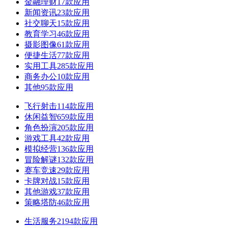
金融理财
17款应用
新闻资讯
23款应用
社交聊天
15款应用
教育学习
46款应用
摄影图像
61款应用
便捷生活
77款应用
实用工具
285款应用
商务办公
10款应用
其他
95款应用
飞行射击
114款应用
休闲益智
659款应用
角色扮演
205款应用
游戏工具
42款应用
模拟经营
136款应用
冒险解谜
132款应用
赛车竞速
29款应用
卡牌对战
15款应用
其他游戏
37款应用
策略塔防
46款应用
生活服务
2194款应用