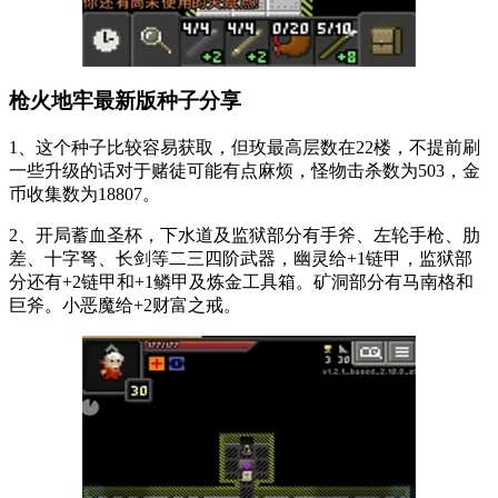
枪火地牢最新版种子分享
1、这个种子比较容易获取，但玫最高层数在22楼，不提前刷
一些升级的话对于赌徒可能有点麻烦，怪物击杀数为503，金
币收集数为18807。
2、开局蓄血圣杯，下水道及监狱部分有手斧、左轮手枪、肋
差、十字弩、长剑等二三四阶武器，幽灵给+1链甲，监狱部
分还有+2链甲和+1鳞甲及炼金工具箱。矿洞部分有马南格和
巨斧。小恶魔给+2财富之戒。