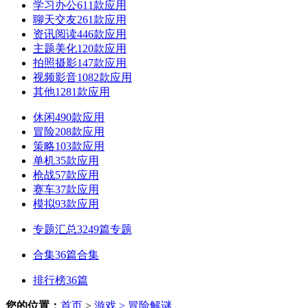
学习办公
611款应用
聊天交友
261款应用
资讯阅读
446款应用
主题美化
120款应用
拍照摄影
147款应用
视频影音
1082款应用
其他
1281款应用
休闲
490款应用
冒险
208款应用
策略
103款应用
单机
35款应用
枪战
57款应用
赛车
37款应用
模拟
93款应用
专题汇总
3249篇专题
合集
36篇合集
排行榜
36篇
您的位置：
首页
>
游戏
> 冒险解谜