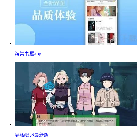
海棠书屋app
异族崛起最新版