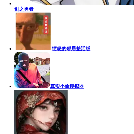
剑之勇者
愤怒的邻居整活版
真实小偷模拟器