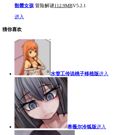
骷髅女孩
冒险解谜
112.9MB
V5.2.1
进入
猜你喜欢
水管工传说桃子移植版
进入
希薇尔冷狐版
进入