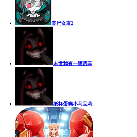
丧尸女友2
末世我有一辆房车
纸杯蛋糕小马宝莉