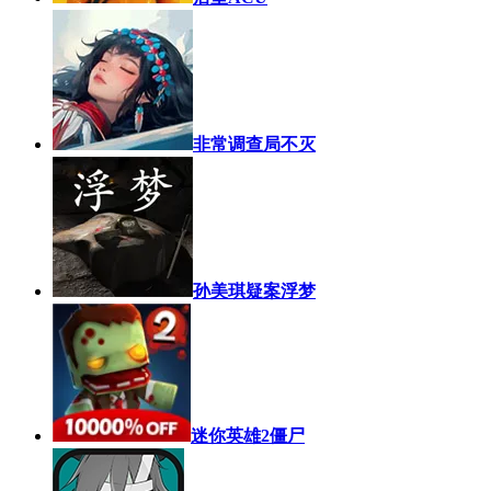
非常调查局不灭
孙美琪疑案浮梦
迷你英雄2僵尸