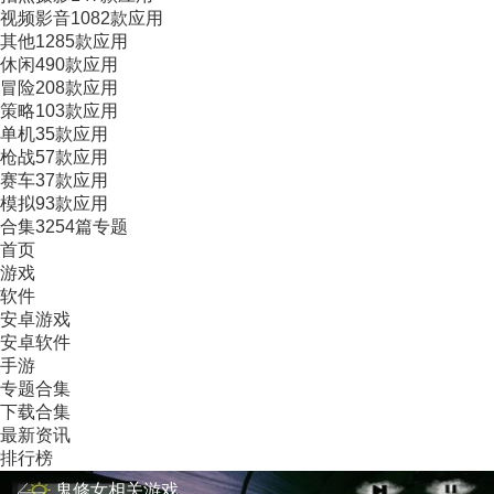
视频影音
1082款应用
其他
1285款应用
休闲
490款应用
冒险
208款应用
策略
103款应用
单机
35款应用
枪战
57款应用
赛车
37款应用
模拟
93款应用
合集
3254篇专题
首页
游戏
软件
安卓游戏
安卓软件
手游
专题合集
下载合集
最新资讯
排行榜
鬼修女系列包含初代原版、第二代、起源前传、汉化精简
版与修改破解版，是热门暗黑密室恐怖解谜手游。玩家被困阴
鬼修女相关游戏