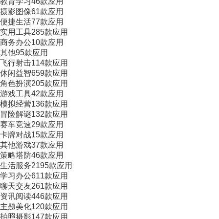
教育学习
46款应用
摄影图像
61款应用
便捷生活
77款应用
实用工具
285款应用
商务办公
10款应用
其他
95款应用
飞行射击
114款应用
休闲益智
659款应用
角色扮演
205款应用
游戏工具
42款应用
模拟经营
136款应用
冒险解谜
132款应用
赛车竞速
29款应用
卡牌对战
15款应用
其他游戏
37款应用
策略塔防
46款应用
生活服务
2195款应用
学习办公
611款应用
聊天交友
261款应用
资讯阅读
446款应用
主题美化
120款应用
拍照摄影
147款应用