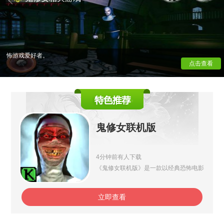
森修道院，需要搜集道具、破解机关逃离险境，躲避鬼修女追
捕，敌人 AI 行动灵活，环境音效与昏暗场景营造惊悚氛围。续
作拓展全新地图与剧情支线，新增隐藏结局与特殊道具，精简
版优化低配手机运行，破解版解锁无敌、免追捕特权，系列不
断追加隐藏彩蛋、限时场景，依靠紧张的逃生玩法收获大量恐
怖游戏爱好者。
点击查看
鬼修女联机版
4分钟前有人下载
《鬼修女联机版》是一款以经典恐怖电影
《鬼修女》为背景的多人合作生存恐怖游
戏。玩家将与其他队友一起探索阴森的古
堡、修道院等场景，面对恐怖的鬼修女和
其他超自然威胁，合作解谜、收集关键道
立即查看
具，并最终逃离诅咒之地。游戏强调团队
协作与心理压迫感，适合喜欢恐怖题材和
联机挑战的玩家。