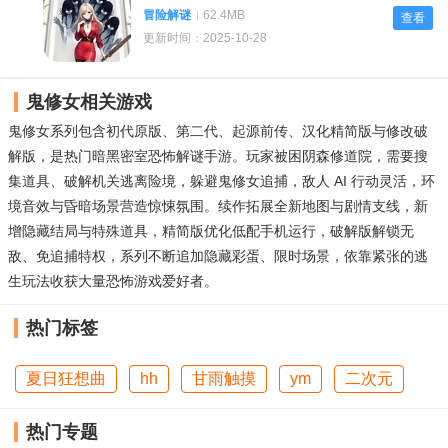
冒险解谜
62.4MB
查看
更新时间：2025-10-28
鬼修女相关游戏
鬼修女系列包含初代原版、第二代、起源前传、汉化精简版与修改破
解版，是热门暗黑密室恐怖解谜手游。玩家被困阴森修道院，需要搜
集道具、破解机关逃离险境，躲避鬼修女追捕，敌人 AI 行动灵活，环
境音效与昏暗场景营造惊悚氛围。续作拓展全新地图与剧情支线，新
增隐藏结局与特殊道具，精简版优化低配手机运行，破解版解锁无
敌、免追捕特权，系列不断追加隐藏彩蛋、限时场景，依靠紧张的逃
生玩法收获大量恐怖游戏爱好者。
热门标签
夏日狂想曲
hh
甘雨触摸
ym
二次元
热门专题