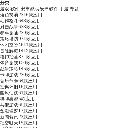
分类
游戏
软件
安卓游戏
安卓软件
手游
专题
角色扮演
2346款应用
动作格斗
643款应用
射击战争
633款应用
赛车竞速
239款应用
策略塔防
974款应用
休闲益智
4641款应用
冒险解谜
1442款应用
模拟经营
871款应用
体育竞技
100款应用
战争策略
145款应用
卡牌游戏
230款应用
音乐节奏
64款应用
经典怀旧
16款应用
国风仙侠
61款应用
棋牌桌游
5款应用
其他游戏
69款应用
金融理财
17款应用
新闻资讯
23款应用
社交聊天
15款应用