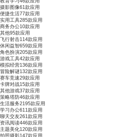
教育学习
46款应用
摄影图像
61款应用
便捷生活
77款应用
实用工具
285款应用
商务办公
10款应用
其他
95款应用
飞行射击
114款应用
休闲益智
659款应用
角色扮演
205款应用
游戏工具
42款应用
模拟经营
136款应用
冒险解谜
132款应用
赛车竞速
29款应用
卡牌对战
15款应用
其他游戏
37款应用
策略塔防
46款应用
生活服务
2195款应用
学习办公
611款应用
聊天交友
261款应用
资讯阅读
446款应用
主题美化
120款应用
拍照摄影
147款应用