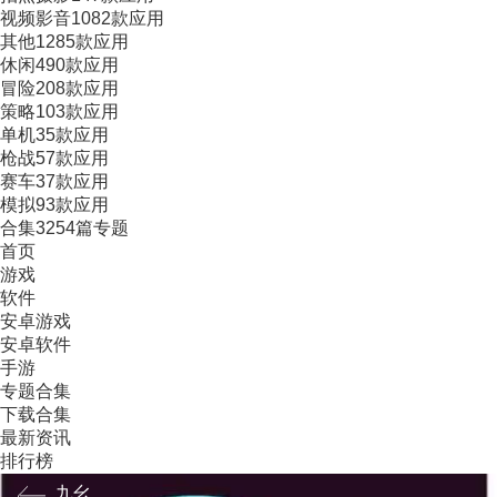
视频影音
1082款应用
其他
1285款应用
休闲
490款应用
冒险
208款应用
策略
103款应用
单机
35款应用
枪战
57款应用
赛车
37款应用
模拟
93款应用
合集
3254篇专题
首页
游戏
软件
安卓游戏
安卓软件
手游
专题合集
下载合集
最新资讯
排行榜
九幺短视频是一款以娱乐为主的短视频应用，汇集了海量
九幺