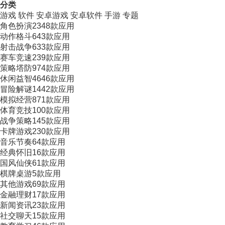
分类
游戏
软件
安卓游戏
安卓软件
手游
专题
角色扮演
2348款应用
动作格斗
643款应用
射击战争
633款应用
赛车竞速
239款应用
策略塔防
974款应用
休闲益智
4646款应用
冒险解谜
1442款应用
模拟经营
871款应用
体育竞技
100款应用
战争策略
145款应用
卡牌游戏
230款应用
音乐节奏
64款应用
经典怀旧
16款应用
国风仙侠
61款应用
棋牌桌游
5款应用
其他游戏
69款应用
金融理财
17款应用
新闻资讯
23款应用
社交聊天
15款应用