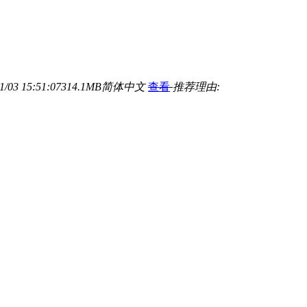
1/03 15:51:07
314.1MB
简体中文
查看
推荐理由: