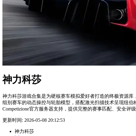
神力科莎
神力科莎游戏合集是为硬核赛车模拟爱好者打造的终极资源库，
组别赛车的动态操控与轮胎模型，搭配激光扫描技术呈现纽伯
Competizione官方服务器支持，提供完整的赛事匹配、安全
更新时间: 2026-05-08 20:12:53
神力科莎