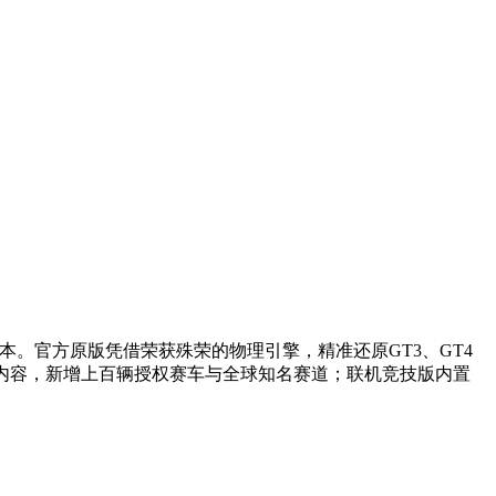
。官方原版凭借荣获殊荣的物理引擎，精准还原GT3、GT4
内容，新增上百辆授权赛车与全球知名赛道；联机竞技版内置