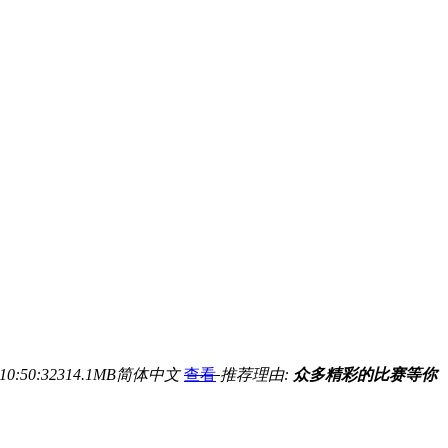
 10:50:32
314.1MB
简体中文
查看
推荐理由:
众多精彩的比赛等你