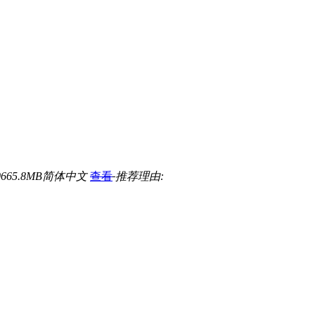
06
65.8MB
简体中文
查看
推荐理由: