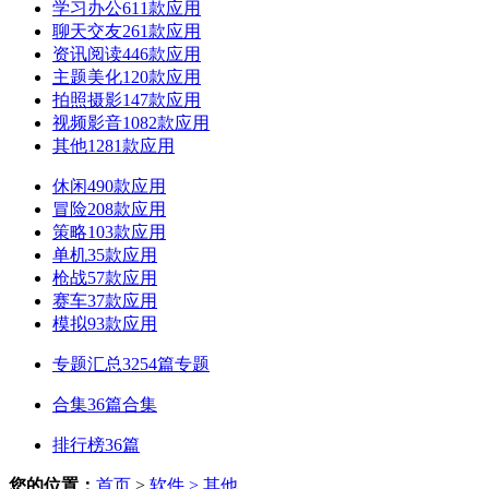
学习办公
611款应用
聊天交友
261款应用
资讯阅读
446款应用
主题美化
120款应用
拍照摄影
147款应用
视频影音
1082款应用
其他
1281款应用
休闲
490款应用
冒险
208款应用
策略
103款应用
单机
35款应用
枪战
57款应用
赛车
37款应用
模拟
93款应用
专题汇总
3254篇专题
合集
36篇合集
排行榜
36篇
您的位置：
首页
>
软件
> 其他