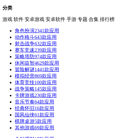
分类
游戏
软件
安卓游戏
安卓软件
手游
专题
合集
排行榜
角色扮演
2341款应用
动作格斗
643款应用
射击战争
632款应用
赛车竞速
239款应用
策略塔防
974款应用
休闲益智
4629款应用
冒险解谜
1441款应用
模拟经营
869款应用
体育竞技
100款应用
战争策略
145款应用
卡牌游戏
230款应用
音乐节奏
64款应用
经典怀旧
16款应用
国风仙侠
61款应用
棋牌桌游
5款应用
其他游戏
69款应用