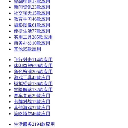
金融理财
17款应用
新闻资讯
23款应用
社交聊天
15款应用
教育学习
46款应用
摄影图像
61款应用
便捷生活
77款应用
实用工具
285款应用
商务办公
10款应用
其他
95款应用
飞行射击
114款应用
休闲益智
659款应用
角色扮演
205款应用
游戏工具
42款应用
模拟经营
136款应用
冒险解谜
132款应用
赛车竞速
29款应用
卡牌对战
15款应用
其他游戏
37款应用
策略塔防
46款应用
生活服务
2194款应用