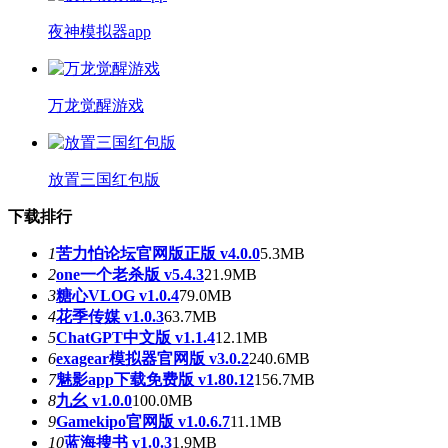
夜神模拟器app
万龙觉醒游戏
放置三国红包版
下载排行
1
苦力怕论坛官网版正版 v4.0.0
5.3MB
2
one一个老杀版 v5.4.3
21.9MB
3
糖心VLOG v1.0.4
79.0MB
4
花季传媒 v1.0.3
63.7MB
5
ChatGPT中文版 v1.1.4
12.1MB
6
exagear模拟器官网版 v3.0.2
240.6MB
7
魅影app下载免费版 v1.80.12
156.7MB
8
九幺 v1.0.0
100.0MB
9
Gamekipo官网版 v1.0.6.7
11.1MB
10
蓝海搜书 v1.0.3
1.9MB