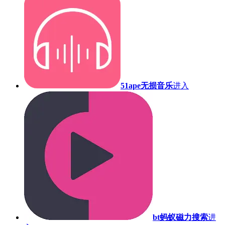
51ape无损音乐
进入
bt蚂蚁磁力搜索
进