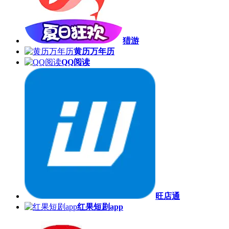
猎游
黄历万年历
QQ阅读
旺店通
红果短剧app