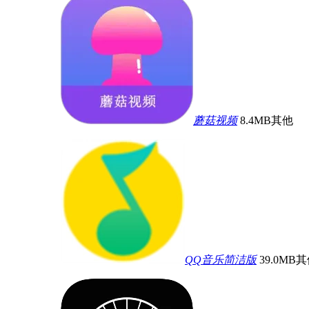
蘑菇视频
8.4MB
其他
QQ音乐简洁版
39.0MB
其