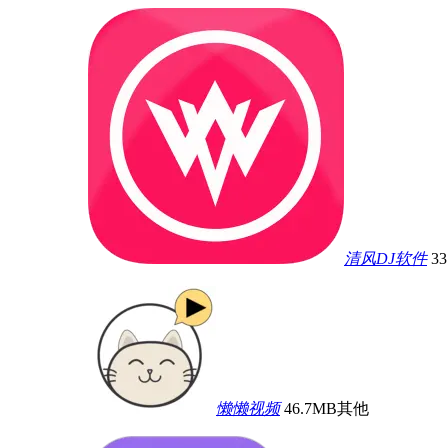
清风DJ软件
3
懒懒视频
46.7MB
其他