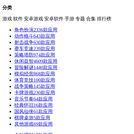
分类
游戏
软件
安卓游戏
安卓软件
手游
专题
合集
排行榜
角色扮演
2336款应用
动作格斗
643款应用
射击战争
630款应用
赛车竞速
239款应用
策略塔防
974款应用
休闲益智
4609款应用
冒险解谜
1440款应用
模拟经营
868款应用
体育竞技
100款应用
战争策略
145款应用
卡牌游戏
230款应用
音乐节奏
64款应用
经典怀旧
16款应用
国风仙侠
61款应用
棋牌桌游
5款应用
其他游戏
69款应用