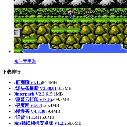
魂斗罗手游
下载排行
1
旺商聊 v1.1.5
84.4MB
2
汤头条最新 V3.38.01
16.2MB
3
interpark V2.2.6
15.1MB
4
惠普云打印 v17.15
209.7MB
5
寻宝网 v1.6.4
125.4MB
6
慢慢买 V4.8.30
89.4MB
7
识货 v1.1.4
115.6MB
8
ins贴纸相机安卓版 V1.2.2
59.6MB