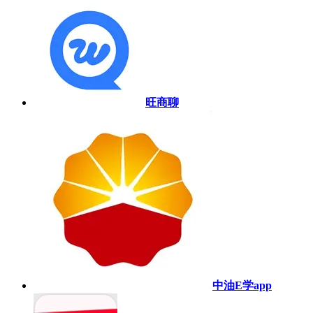
旺商聊
中油E学app