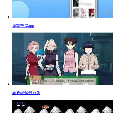
海棠书屋app
异族崛起最新版