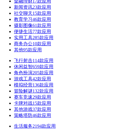
金融理财
17款应用
新闻资讯
23款应用
社交聊天
15款应用
教育学习
46款应用
摄影图像
61款应用
便捷生活
77款应用
实用工具
285款应用
商务办公
10款应用
其他
95款应用
飞行射击
114款应用
休闲益智
659款应用
角色扮演
205款应用
游戏工具
42款应用
模拟经营
136款应用
冒险解谜
132款应用
赛车竞速
29款应用
卡牌对战
15款应用
其他游戏
37款应用
策略塔防
46款应用
生活服务
2194款应用