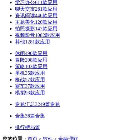
学习办公
611款应用
聊天交友
261款应用
资讯阅读
446款应用
主题美化
120款应用
拍照摄影
147款应用
视频影音
1082款应用
其他
1281款应用
休闲
490款应用
冒险
208款应用
策略
103款应用
单机
35款应用
枪战
57款应用
赛车
37款应用
模拟
93款应用
专题汇总
3249篇专题
合集
36篇合集
排行榜
36篇
您的位置：
首页
>
软件
> 金融理财