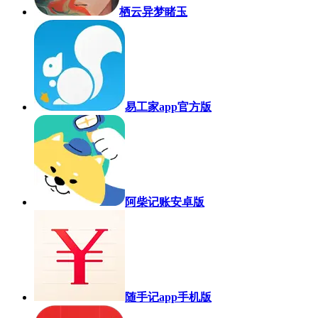
栖云异梦睹玉
易工家app官方版
阿柴记账安卓版
随手记app手机版