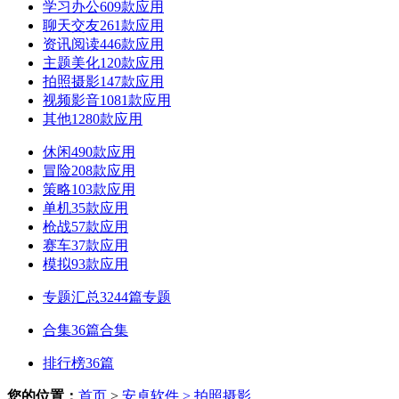
学习办公
609款应用
聊天交友
261款应用
资讯阅读
446款应用
主题美化
120款应用
拍照摄影
147款应用
视频影音
1081款应用
其他
1280款应用
休闲
490款应用
冒险
208款应用
策略
103款应用
单机
35款应用
枪战
57款应用
赛车
37款应用
模拟
93款应用
专题汇总
3244篇专题
合集
36篇合集
排行榜
36篇
您的位置：
首页
>
安卓软件
> 拍照摄影