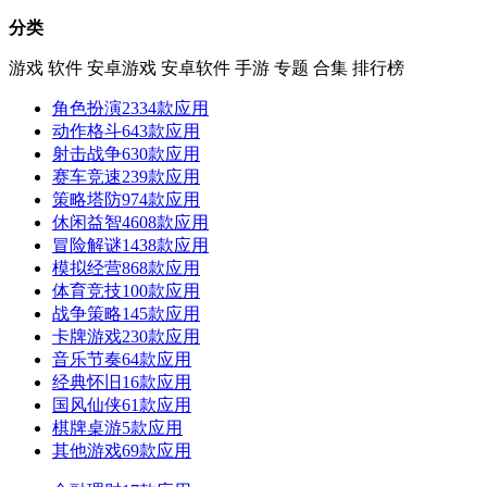
分类
游戏
软件
安卓游戏
安卓软件
手游
专题
合集
排行榜
角色扮演
2334款应用
动作格斗
643款应用
射击战争
630款应用
赛车竞速
239款应用
策略塔防
974款应用
休闲益智
4608款应用
冒险解谜
1438款应用
模拟经营
868款应用
体育竞技
100款应用
战争策略
145款应用
卡牌游戏
230款应用
音乐节奏
64款应用
经典怀旧
16款应用
国风仙侠
61款应用
棋牌桌游
5款应用
其他游戏
69款应用