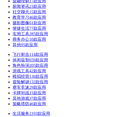
金融理财
17款应用
新闻资讯
23款应用
社交聊天
15款应用
教育学习
46款应用
摄影图像
61款应用
便捷生活
77款应用
实用工具
285款应用
商务办公
10款应用
其他
95款应用
飞行射击
114款应用
休闲益智
659款应用
角色扮演
205款应用
游戏工具
42款应用
模拟经营
136款应用
冒险解谜
132款应用
赛车竞速
29款应用
卡牌对战
15款应用
其他游戏
37款应用
策略塔防
46款应用
生活服务
2193款应用