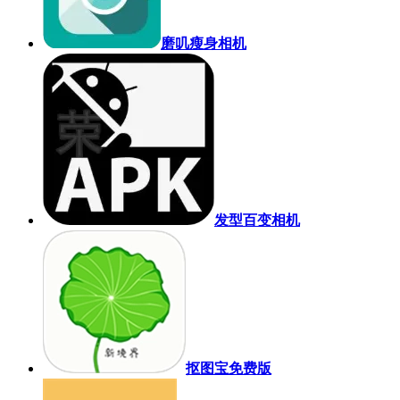
磨叽瘦身相机
发型百变相机
抠图宝免费版