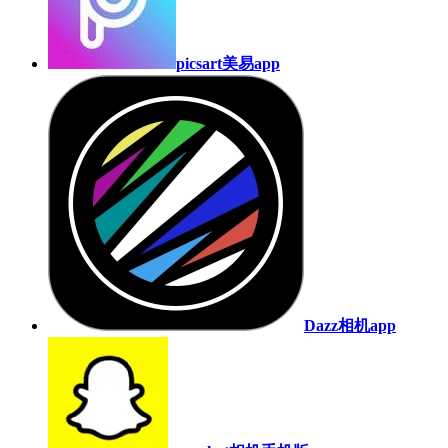
picsart美易app
Dazz相机app