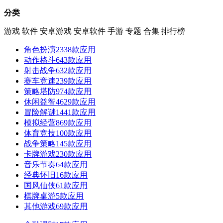
分类
游戏
软件
安卓游戏
安卓软件
手游
专题
合集
排行榜
角色扮演
2338款应用
动作格斗
643款应用
射击战争
632款应用
赛车竞速
239款应用
策略塔防
974款应用
休闲益智
4629款应用
冒险解谜
1441款应用
模拟经营
869款应用
体育竞技
100款应用
战争策略
145款应用
卡牌游戏
230款应用
音乐节奏
64款应用
经典怀旧
16款应用
国风仙侠
61款应用
棋牌桌游
5款应用
其他游戏
69款应用