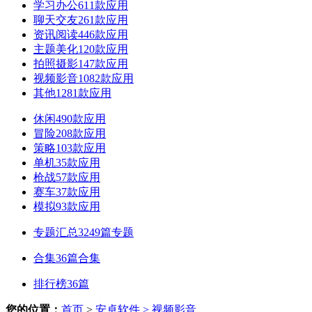
学习办公
611款应用
聊天交友
261款应用
资讯阅读
446款应用
主题美化
120款应用
拍照摄影
147款应用
视频影音
1082款应用
其他
1281款应用
休闲
490款应用
冒险
208款应用
策略
103款应用
单机
35款应用
枪战
57款应用
赛车
37款应用
模拟
93款应用
专题汇总
3249篇专题
合集
36篇合集
排行榜
36篇
您的位置：
首页
>
安卓软件
> 视频影音