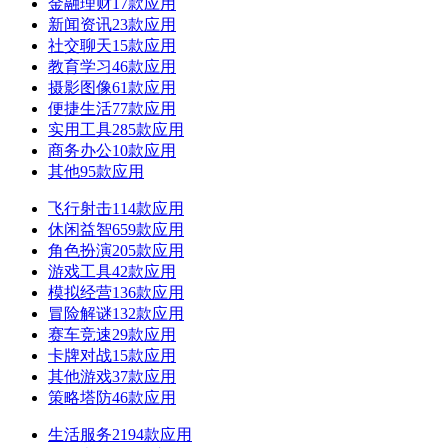
金融理财
17款应用
新闻资讯
23款应用
社交聊天
15款应用
教育学习
46款应用
摄影图像
61款应用
便捷生活
77款应用
实用工具
285款应用
商务办公
10款应用
其他
95款应用
飞行射击
114款应用
休闲益智
659款应用
角色扮演
205款应用
游戏工具
42款应用
模拟经营
136款应用
冒险解谜
132款应用
赛车竞速
29款应用
卡牌对战
15款应用
其他游戏
37款应用
策略塔防
46款应用
生活服务
2194款应用