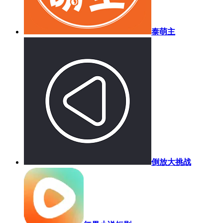
泰萌主
倒放大挑战