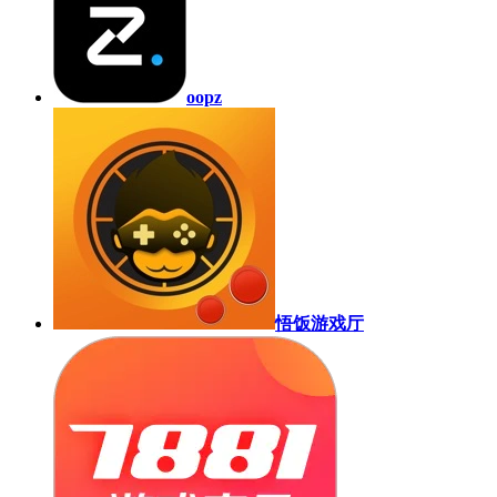
oopz
悟饭游戏厅