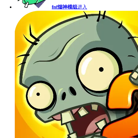
fnf烟神模组
进入