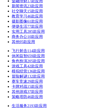
金融理财
17款应用
新闻资讯
23款应用
社交聊天
15款应用
教育学习
46款应用
摄影图像
61款应用
便捷生活
77款应用
实用工具
285款应用
商务办公
10款应用
其他
95款应用
飞行射击
114款应用
休闲益智
659款应用
角色扮演
205款应用
游戏工具
42款应用
模拟经营
136款应用
冒险解谜
132款应用
赛车竞速
29款应用
卡牌对战
15款应用
其他游戏
37款应用
策略塔防
46款应用
生活服务
2193款应用