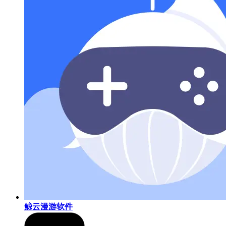
鲸云漫游软件