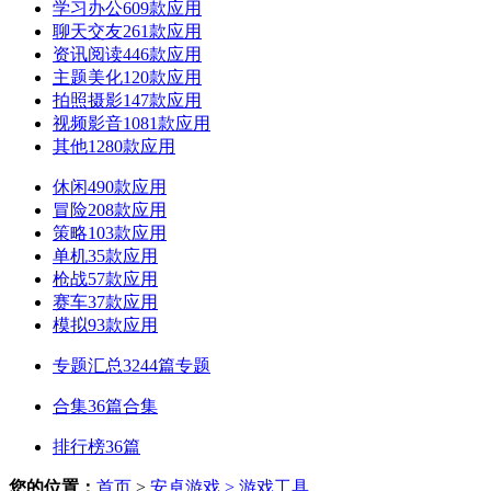
学习办公
609款应用
聊天交友
261款应用
资讯阅读
446款应用
主题美化
120款应用
拍照摄影
147款应用
视频影音
1081款应用
其他
1280款应用
休闲
490款应用
冒险
208款应用
策略
103款应用
单机
35款应用
枪战
57款应用
赛车
37款应用
模拟
93款应用
专题汇总
3244篇专题
合集
36篇合集
排行榜
36篇
您的位置：
首页
>
安卓游戏
> 游戏工具