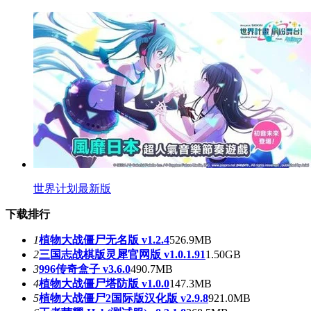
世界计划最新版
下载排行
1
植物大战僵尸无名版 v1.2.4
526.9MB
2
三国志战棋版灵犀官网版 v1.0.1.91
1.50GB
3
996传奇盒子 v3.6.0
490.7MB
4
植物大战僵尸塔防版 v1.0.0
147.3MB
5
植物大战僵尸2国际版汉化版 v2.9.8
921.0MB