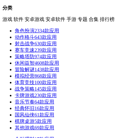
分类
游戏
软件
安卓游戏
安卓软件
手游
专题
合集
排行榜
角色扮演
2334款应用
动作格斗
643款应用
射击战争
630款应用
赛车竞速
239款应用
策略塔防
974款应用
休闲益智
4608款应用
冒险解谜
1438款应用
模拟经营
868款应用
体育竞技
100款应用
战争策略
145款应用
卡牌游戏
230款应用
音乐节奏
64款应用
经典怀旧
16款应用
国风仙侠
61款应用
棋牌桌游
5款应用
其他游戏
69款应用