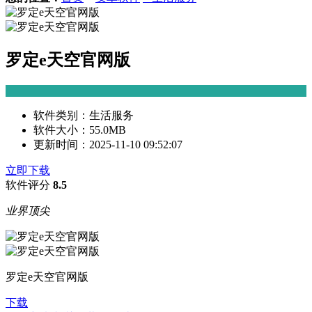
罗定e天空官网版
软件类别：
生活服务
软件大小：
55.0MB
更新时间：
2025-11-10 09:52:07
立即下载
软件评分
8.5
业界顶尖
罗定e天空官网版
下载