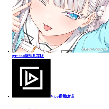
tyranor特殊共存版
Vlog视频编辑