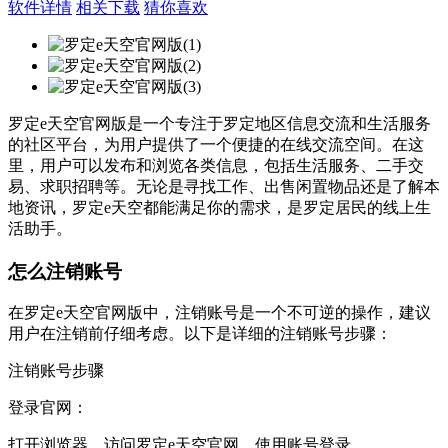
软件详情
相关下载
猜你喜欢
罗定e天空官网版是一个专注于罗定地区信息交流和生活服务
的社区平台，为用户提供了一个便捷的在线交流空间。在这
里，用户可以发布和浏览各类信息，包括生活服务、二手交
易、求职招聘等。无论是寻找工作、出售闲置物品还是了解本
地资讯，罗定e天空都能满足你的需求，是罗定居民的线上生
活助手。
怎么注销账号
在罗定e天空官网版中，注销账号是一个不可逆的操作，建议
用户在注销前仔细考虑。以下是详细的注销账号步骤：
注销账号步骤
登录官网：
打开浏览器，访问罗定e天空官网，使用账号登录。