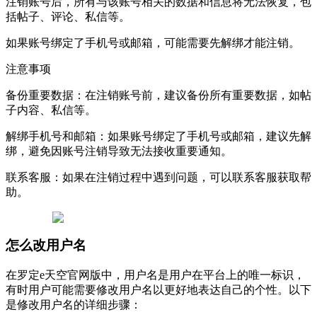
注销账号后，所有与该账号相关的数据和信息将无法恢复，包
括帖子、评论、私信等。
如果账号绑定了手机号或邮箱，可能需要先解绑才能注销。
注意事项
备份重要数据：在注销账号前，建议备份所有重要数据，如帖
子内容、私信等。
解绑手机号和邮箱：如果账号绑定了手机号或邮箱，建议先解
绑，避免因账号注销导致无法接收重要通知。
联系客服：如果在注销过程中遇到问题，可以联系客服获取帮
助。
怎么改用户名
在罗定e天空官网版中，用户名是用户在平台上的唯一标识，
有时用户可能需要修改用户名以更好地表达自己的个性。以下
是修改用户名的详细步骤：