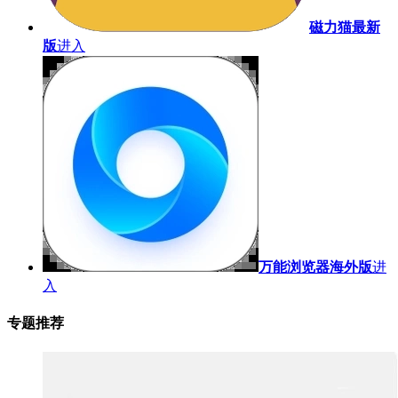
磁力猫最新
版
进入
万能浏览器海外版
进
入
专题推荐