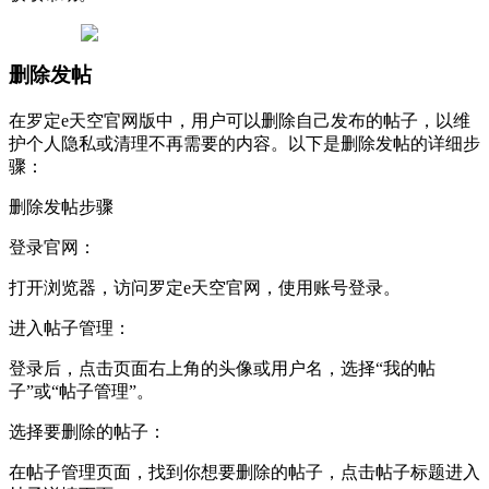
删除发帖
在罗定e天空官网版中，用户可以删除自己发布的帖子，以维
护个人隐私或清理不再需要的内容。以下是删除发帖的详细步
骤：
删除发帖步骤
登录官网：
打开浏览器，访问罗定e天空官网，使用账号登录。
进入帖子管理：
登录后，点击页面右上角的头像或用户名，选择“我的帖
子”或“帖子管理”。
选择要删除的帖子：
在帖子管理页面，找到你想要删除的帖子，点击帖子标题进入