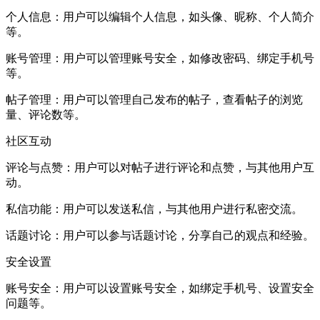
个人信息：用户可以编辑个人信息，如头像、昵称、个人简介
等。
账号管理：用户可以管理账号安全，如修改密码、绑定手机号
等。
帖子管理：用户可以管理自己发布的帖子，查看帖子的浏览
量、评论数等。
社区互动
评论与点赞：用户可以对帖子进行评论和点赞，与其他用户互
动。
私信功能：用户可以发送私信，与其他用户进行私密交流。
话题讨论：用户可以参与话题讨论，分享自己的观点和经验。
安全设置
账号安全：用户可以设置账号安全，如绑定手机号、设置安全
问题等。