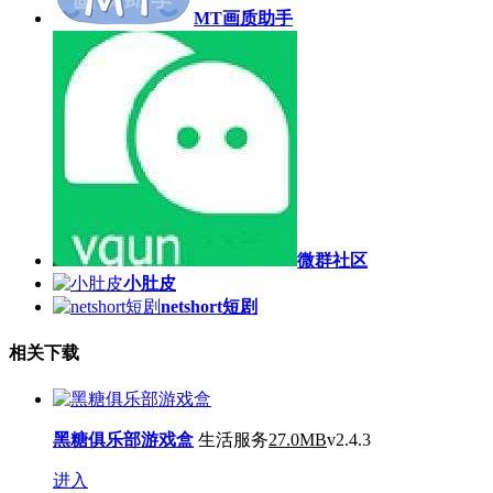
MT画质助手
微群社区
小肚皮
netshort短剧
相关下载
黑糖俱乐部游戏盒
生活服务
27.0MB
v2.4.3
进入