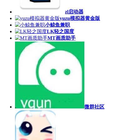
zl启动器
yuzu模拟器黄金版
小鲸鱼兼职
LK轻之国度
MT画质助手
微群社区