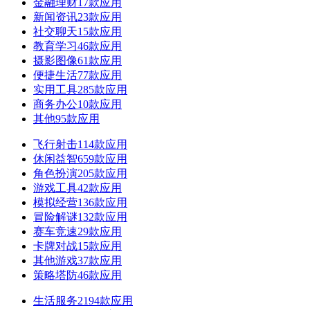
金融理财
17款应用
新闻资讯
23款应用
社交聊天
15款应用
教育学习
46款应用
摄影图像
61款应用
便捷生活
77款应用
实用工具
285款应用
商务办公
10款应用
其他
95款应用
飞行射击
114款应用
休闲益智
659款应用
角色扮演
205款应用
游戏工具
42款应用
模拟经营
136款应用
冒险解谜
132款应用
赛车竞速
29款应用
卡牌对战
15款应用
其他游戏
37款应用
策略塔防
46款应用
生活服务
2194款应用