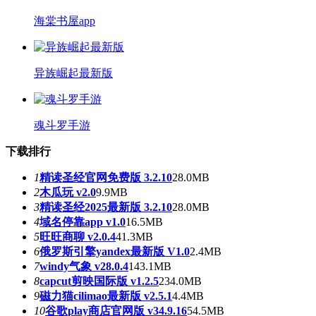
海棠书屋app
异族崛起最新版
魂斗罗手游
下载排行
1
精读圣经官网免费版 3.2.10
28.0MB
2
木瓜玩 v2.0
9.9MB
3
精读圣经2025最新版 3.2.10
28.0MB
4
域名停靠app v1.0
16.5MB
5
旺旺商聊 v2.0.4
41.3MB
6
俄罗斯引擎yandex最新版 V1.0
2.4MB
7
windy气象 v28.0.4
143.1MB
8
capcut剪映国际版 v1.2.5
234.0MB
9
磁力猫cilimao最新版 v2.5.1
4.4MB
10
谷歌play商店官网版 v34.9.16
54.5MB