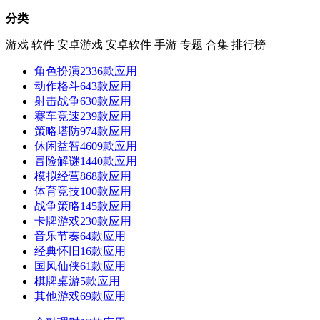
分类
游戏
软件
安卓游戏
安卓软件
手游
专题
合集
排行榜
角色扮演
2336款应用
动作格斗
643款应用
射击战争
630款应用
赛车竞速
239款应用
策略塔防
974款应用
休闲益智
4609款应用
冒险解谜
1440款应用
模拟经营
868款应用
体育竞技
100款应用
战争策略
145款应用
卡牌游戏
230款应用
音乐节奏
64款应用
经典怀旧
16款应用
国风仙侠
61款应用
棋牌桌游
5款应用
其他游戏
69款应用