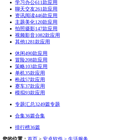
学习办公
611款应用
聊天交友
261款应用
资讯阅读
446款应用
主题美化
120款应用
拍照摄影
147款应用
视频影音
1082款应用
其他
1281款应用
休闲
490款应用
冒险
208款应用
策略
103款应用
单机
35款应用
枪战
57款应用
赛车
37款应用
模拟
93款应用
专题汇总
3249篇专题
合集
36篇合集
排行榜
36篇
您的位置：
首页
>
安卓软件
> 生活服务