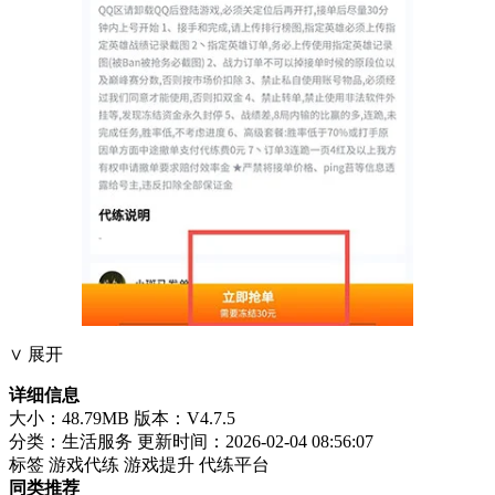
∨ 展开
详细信息
大小：48.79MB
版本：V4.7.5
分类：生活服务
更新时间：2026-02-04 08:56:07
标签
游戏代练
游戏提升
代练平台
同类推荐