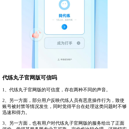
代练丸子官网版可信吗
1、代练丸子官网版的可信度，存在两种不同的声音。
2、另一方面，部分用户反映代练人员有恶意操作行为，致使
账号被封禁等情况发生，同时觉得平台在处理这类问题时不够
迅速和得力。
3、另一方面，也有用户对代练丸子官网版的服务给出了正面