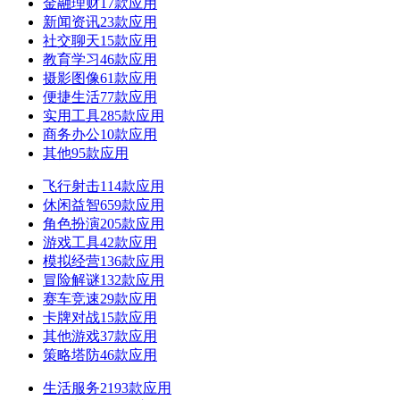
金融理财
17款应用
新闻资讯
23款应用
社交聊天
15款应用
教育学习
46款应用
摄影图像
61款应用
便捷生活
77款应用
实用工具
285款应用
商务办公
10款应用
其他
95款应用
飞行射击
114款应用
休闲益智
659款应用
角色扮演
205款应用
游戏工具
42款应用
模拟经营
136款应用
冒险解谜
132款应用
赛车竞速
29款应用
卡牌对战
15款应用
其他游戏
37款应用
策略塔防
46款应用
生活服务
2193款应用