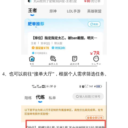
4、也可以前往“接单大厅”，根据个人需求筛选任务。