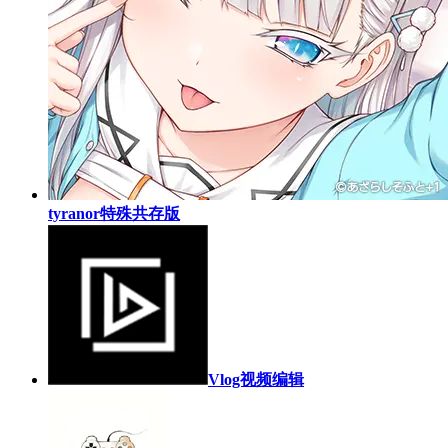
tyranor特殊共存版
Vlog视频编辑