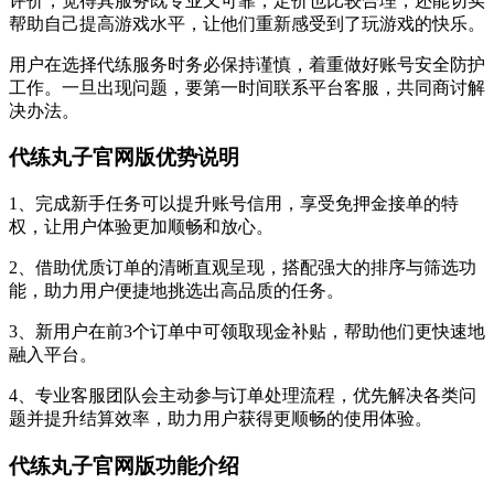
评价，觉得其服务既专业又可靠，定价也比较合理，还能切实
帮助自己提高游戏水平，让他们重新感受到了玩游戏的快乐。
用户在选择代练服务时务必保持谨慎，着重做好账号安全防护
工作。一旦出现问题，要第一时间联系平台客服，共同商讨解
决办法。
代练丸子官网版优势说明
1、完成新手任务可以提升账号信用，享受免押金接单的特
权，让用户体验更加顺畅和放心。
2、借助优质订单的清晰直观呈现，搭配强大的排序与筛选功
能，助力用户便捷地挑选出高品质的任务。
3、新用户在前3个订单中可领取现金补贴，帮助他们更快速地
融入平台。
4、专业客服团队会主动参与订单处理流程，优先解决各类问
题并提升结算效率，助力用户获得更顺畅的使用体验。
代练丸子官网版功能介绍