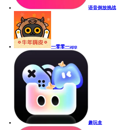
语音倒放挑战
一零零一app
趣玩盒