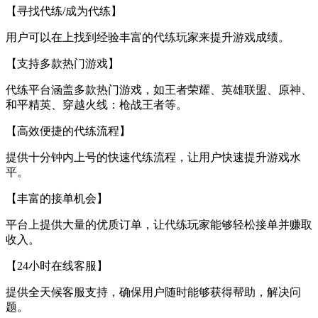
【寻找代练/成为代练】
用户可以在上找到经验丰富的代练玩家来提升游戏成绩。
【支持多款热门游戏】
代练平台涵盖多款热门游戏，如王者荣耀、英雄联盟、原神、
和平精英、穿越火线：枪战王者等。
【高效便捷的代练流程】
提供十分钟内上号的快速代练流程，让用户快速提升游戏水
平。
【丰富的接单机会】
平台上提供大量的优质订单，让代练玩家能够轻松接单并赚取
收入。
【24小时在线客服】
提供全天候客服支持，确保用户随时能够获得帮助，解决问
题。