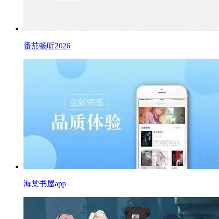
番茄畅听2026
海棠书屋app