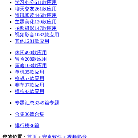
学习办公
611款应用
聊天交友
261款应用
资讯阅读
446款应用
主题美化
120款应用
拍照摄影
147款应用
视频影音
1082款应用
其他
1281款应用
休闲
490款应用
冒险
208款应用
策略
103款应用
单机
35款应用
枪战
57款应用
赛车
37款应用
模拟
93款应用
专题汇总
3249篇专题
合集
36篇合集
排行榜
36篇
您的位置：
首页
>
安卓软件
> 视频影音