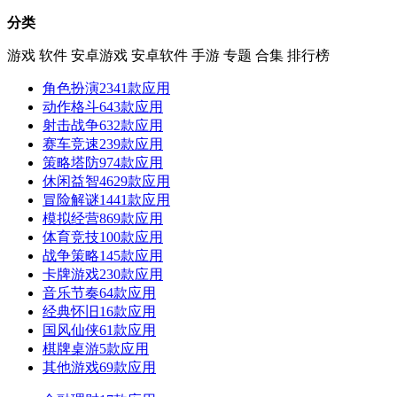
分类
游戏
软件
安卓游戏
安卓软件
手游
专题
合集
排行榜
角色扮演
2341款应用
动作格斗
643款应用
射击战争
632款应用
赛车竞速
239款应用
策略塔防
974款应用
休闲益智
4629款应用
冒险解谜
1441款应用
模拟经营
869款应用
体育竞技
100款应用
战争策略
145款应用
卡牌游戏
230款应用
音乐节奏
64款应用
经典怀旧
16款应用
国风仙侠
61款应用
棋牌桌游
5款应用
其他游戏
69款应用