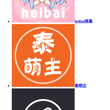
heibai弹幕
泰萌主