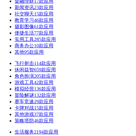
金融理财
17款应用
新闻资讯
23款应用
社交聊天
15款应用
教育学习
46款应用
摄影图像
61款应用
便捷生活
77款应用
实用工具
285款应用
商务办公
10款应用
其他
95款应用
飞行射击
114款应用
休闲益智
659款应用
角色扮演
205款应用
游戏工具
42款应用
模拟经营
136款应用
冒险解谜
132款应用
赛车竞速
29款应用
卡牌对战
15款应用
其他游戏
37款应用
策略塔防
46款应用
生活服务
2194款应用