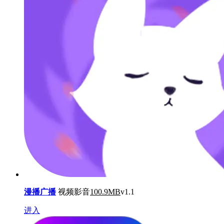
漫播广播
视频影音
100.9MB
v1.1
进入