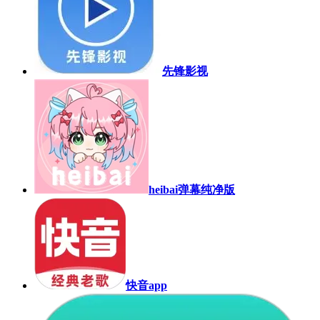
先锋影视
heibai弹幕纯净版
快音app