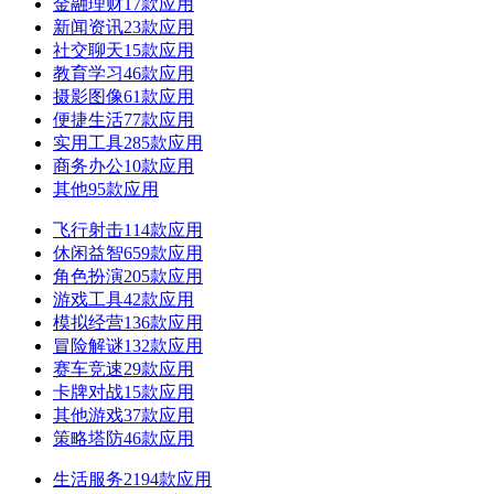
金融理财
17款应用
新闻资讯
23款应用
社交聊天
15款应用
教育学习
46款应用
摄影图像
61款应用
便捷生活
77款应用
实用工具
285款应用
商务办公
10款应用
其他
95款应用
飞行射击
114款应用
休闲益智
659款应用
角色扮演
205款应用
游戏工具
42款应用
模拟经营
136款应用
冒险解谜
132款应用
赛车竞速
29款应用
卡牌对战
15款应用
其他游戏
37款应用
策略塔防
46款应用
生活服务
2194款应用