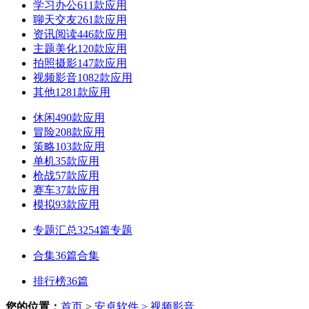
学习办公
611款应用
聊天交友
261款应用
资讯阅读
446款应用
主题美化
120款应用
拍照摄影
147款应用
视频影音
1082款应用
其他
1281款应用
休闲
490款应用
冒险
208款应用
策略
103款应用
单机
35款应用
枪战
57款应用
赛车
37款应用
模拟
93款应用
专题汇总
3254篇专题
合集
36篇合集
排行榜
36篇
您的位置：
首页
>
安卓软件
> 视频影音