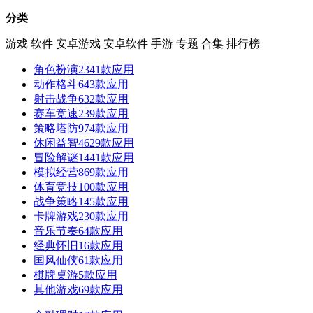
分类
游戏
软件
安卓游戏
安卓软件
手游
专题
合集
排行榜
角色扮演
2341款应用
动作格斗
643款应用
射击战争
632款应用
赛车竞速
239款应用
策略塔防
974款应用
休闲益智
4629款应用
冒险解谜
1441款应用
模拟经营
869款应用
体育竞技
100款应用
战争策略
145款应用
卡牌游戏
230款应用
音乐节奏
64款应用
经典怀旧
16款应用
国风仙侠
61款应用
棋牌桌游
5款应用
其他游戏
69款应用