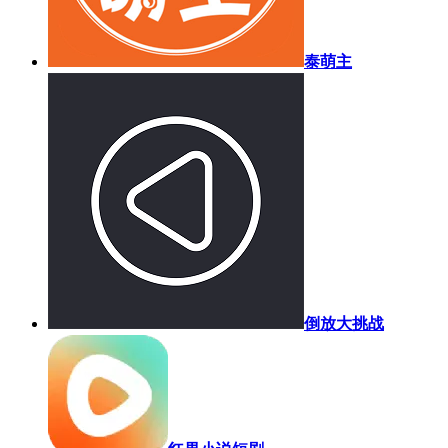
泰萌主
倒放大挑战