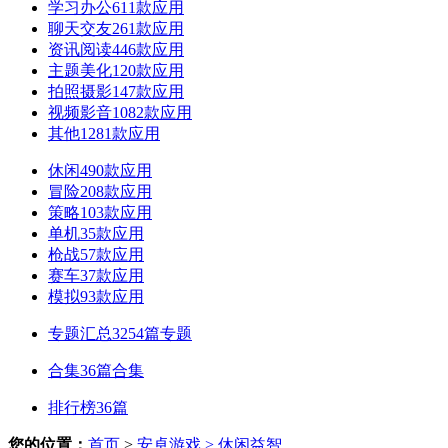
学习办公
611款应用
聊天交友
261款应用
资讯阅读
446款应用
主题美化
120款应用
拍照摄影
147款应用
视频影音
1082款应用
其他
1281款应用
休闲
490款应用
冒险
208款应用
策略
103款应用
单机
35款应用
枪战
57款应用
赛车
37款应用
模拟
93款应用
专题汇总
3254篇专题
合集
36篇合集
排行榜
36篇
您的位置：
首页
>
安卓游戏
> 休闲益智