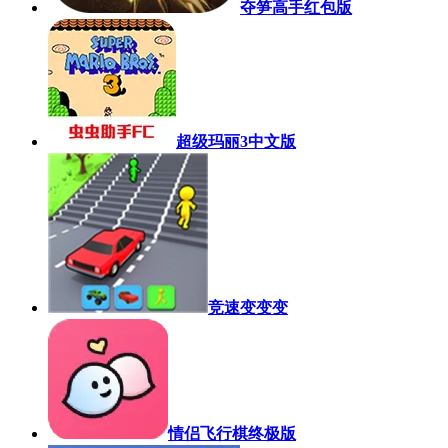
夺笋高手红包版
超级玛丽3中文版
竞速变变变
情侣飞行棋终极版