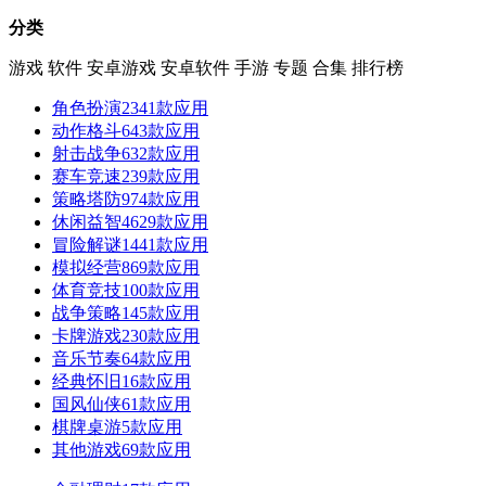
分类
游戏
软件
安卓游戏
安卓软件
手游
专题
合集
排行榜
角色扮演
2341款应用
动作格斗
643款应用
射击战争
632款应用
赛车竞速
239款应用
策略塔防
974款应用
休闲益智
4629款应用
冒险解谜
1441款应用
模拟经营
869款应用
体育竞技
100款应用
战争策略
145款应用
卡牌游戏
230款应用
音乐节奏
64款应用
经典怀旧
16款应用
国风仙侠
61款应用
棋牌桌游
5款应用
其他游戏
69款应用