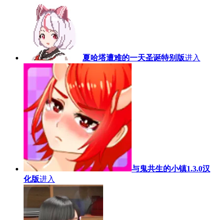
夏哈塔遭难的一天圣诞特别版
进入
与鬼共生的小镇1.3.0汉
化版
进入