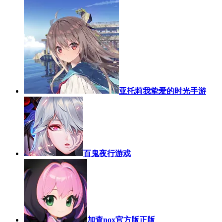
亚托莉我挚爱的时光手游
百鬼夜行游戏
加查nox官方版正版