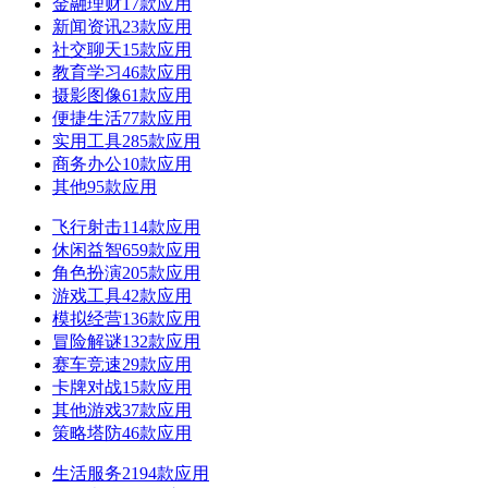
金融理财
17款应用
新闻资讯
23款应用
社交聊天
15款应用
教育学习
46款应用
摄影图像
61款应用
便捷生活
77款应用
实用工具
285款应用
商务办公
10款应用
其他
95款应用
飞行射击
114款应用
休闲益智
659款应用
角色扮演
205款应用
游戏工具
42款应用
模拟经营
136款应用
冒险解谜
132款应用
赛车竞速
29款应用
卡牌对战
15款应用
其他游戏
37款应用
策略塔防
46款应用
生活服务
2194款应用