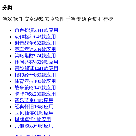
分类
游戏
软件
安卓游戏
安卓软件
手游
专题
合集
排行榜
角色扮演
2341款应用
动作格斗
643款应用
射击战争
632款应用
赛车竞速
239款应用
策略塔防
974款应用
休闲益智
4629款应用
冒险解谜
1441款应用
模拟经营
869款应用
体育竞技
100款应用
战争策略
145款应用
卡牌游戏
230款应用
音乐节奏
64款应用
经典怀旧
16款应用
国风仙侠
61款应用
棋牌桌游
5款应用
其他游戏
69款应用