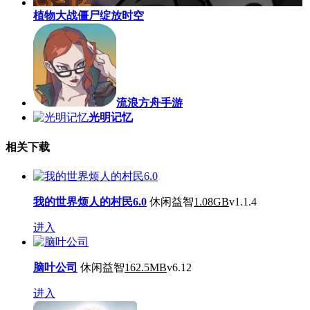
植物大战僵尸绽放时空
流浪方舟手游
光明记忆
相关下载
我的世界烦人的村民6.0
休闲益智
1.08GB
v1.1.4
进入
脑叶公司
休闲益智
162.5MB
v6.12
进入