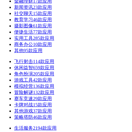
金融理财
17款应用
新闻资讯
23款应用
社交聊天
15款应用
教育学习
46款应用
摄影图像
61款应用
便捷生活
77款应用
实用工具
285款应用
商务办公
10款应用
其他
95款应用
飞行射击
114款应用
休闲益智
659款应用
角色扮演
205款应用
游戏工具
42款应用
模拟经营
136款应用
冒险解谜
132款应用
赛车竞速
29款应用
卡牌对战
15款应用
其他游戏
37款应用
策略塔防
46款应用
生活服务
2194款应用