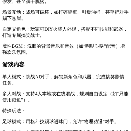
假发、甚至裤子脱落。
​​场景互动​​：战场可破坏，如打碎墙壁、引爆油桶，甚至把对手
踢下悬崖。
​​自定义角色​​：玩家可DIY火柴人外观，搭配不同技能和武器，
打造专属搞笑战士。
​​魔性BGM​​：洗脑的背景音乐和音效（如“啊哒哒哒”配音）增
强欢乐氛围。
​​游戏内容​​
​​单人模式​​：挑战AI对手，解锁新角色和武器，完成搞笑剧情
任务。
​​多人对战​​：支持4人本地或在线混战，规则自由设定（如“只能
使用咸鱼”）。
​​特殊玩法​​：
​​足球模式​​：用格斗技踢球进球门，允许“物理劝退”对手。