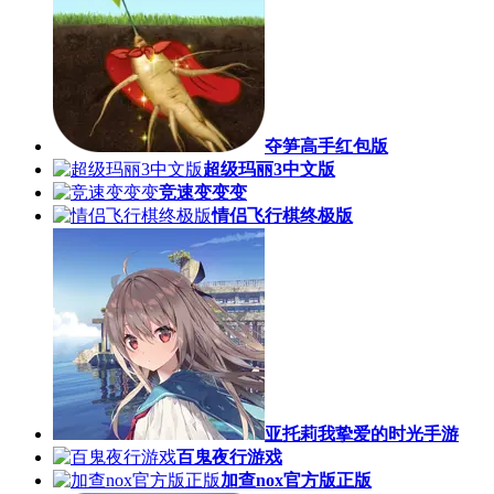
夺笋高手红包版
超级玛丽3中文版
竞速变变变
情侣飞行棋终极版
亚托莉我挚爱的时光手游
百鬼夜行游戏
加查nox官方版正版