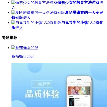
偷窃少女的教育方法游戏
进
入
夏哈塔遭难的一天圣诞
特别版
进入
与鬼共生的小镇1.3.0汉化
版
进入
专题推荐
番茄畅听2026