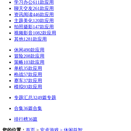
学习办公
611款应用
聊天交友
261款应用
资讯阅读
446款应用
主题美化
120款应用
拍照摄影
147款应用
视频影音
1082款应用
其他
1281款应用
休闲
490款应用
冒险
208款应用
策略
103款应用
单机
35款应用
枪战
57款应用
赛车
37款应用
模拟
93款应用
专题汇总
3249篇专题
合集
36篇合集
排行榜
36篇
您的位置：
首页
>
安卓游戏
> 休闲益智