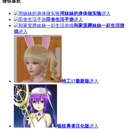
猜你喜欢
用妹妹的身体做实验
进入
田舍生活手游
进入
和家里蹲妹妹一起生活游
戏
进入
特工17最新版
进入
银纹勇者汉化版
进入