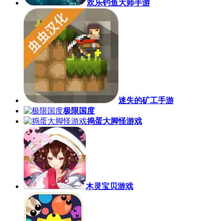
欢乐钓鱼大师手游
迷失的矿工手游
极限国度
捣蛋大脚怪游戏
木灵宝贝游戏