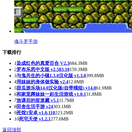
魂斗罗手游
下载排行
1
染成红色的真爱百合 V2.3
684.3MB
2
罗布乐思中文版 v2.583.10
159.3MB
3
与鬼共生的小镇1.3.0汉化版 v1.3.0
399.8MB
4
用妹妹的身体做实验 v2.4
12.8MB
5
甜瓜游乐场14.0汉化版(自带模组) v14.0
61.9MB
6
和家里蹲妹妹一起生活游戏 v1.0.1
31.8MB
7
放课后的捉迷藏 v5.1
11.7MB
8
田舍生活手游 v24
303.1MB
9
死馆1安卓 v1.0.110
223.2MB
10
死宅天使 v1.2.1
277.6MB
返回顶部