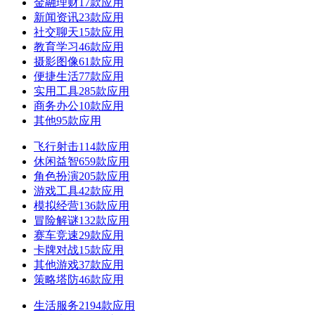
金融理财
17款应用
新闻资讯
23款应用
社交聊天
15款应用
教育学习
46款应用
摄影图像
61款应用
便捷生活
77款应用
实用工具
285款应用
商务办公
10款应用
其他
95款应用
飞行射击
114款应用
休闲益智
659款应用
角色扮演
205款应用
游戏工具
42款应用
模拟经营
136款应用
冒险解谜
132款应用
赛车竞速
29款应用
卡牌对战
15款应用
其他游戏
37款应用
策略塔防
46款应用
生活服务
2194款应用