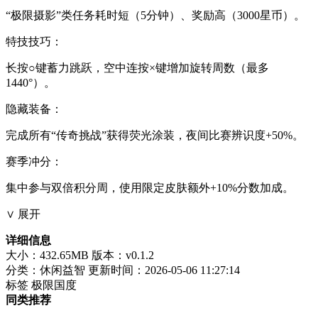
“极限摄影”类任务耗时短（5分钟）、奖励高（3000星币）。
特技技巧：
长按○键蓄力跳跃，空中连按×键增加旋转周数（最多
1440°）。
隐藏装备：
完成所有“传奇挑战”获得荧光涂装，夜间比赛辨识度+50%。
赛季冲分：
集中参与双倍积分周，使用限定皮肤额外+10%分数加成。
∨ 展开
详细信息
大小：432.65MB
版本：v0.1.2
分类：休闲益智
更新时间：2026-05-06 11:27:14
标签
极限国度
同类推荐