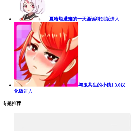
夏哈塔遭难的一天圣诞特别版
进入
与鬼共生的小镇1.3.0汉
化版
进入
专题推荐