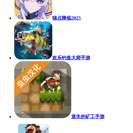
锚点降临2025
欢乐钓鱼大师手游
迷失的矿工手游