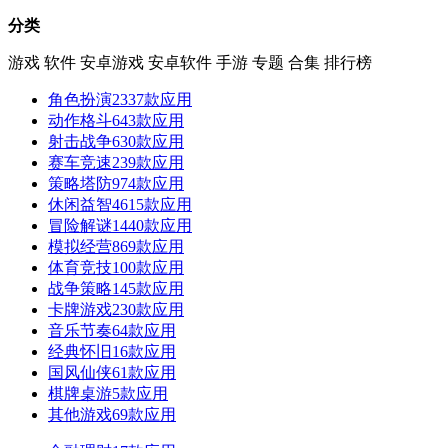
分类
游戏
软件
安卓游戏
安卓软件
手游
专题
合集
排行榜
角色扮演
2337款应用
动作格斗
643款应用
射击战争
630款应用
赛车竞速
239款应用
策略塔防
974款应用
休闲益智
4615款应用
冒险解谜
1440款应用
模拟经营
869款应用
体育竞技
100款应用
战争策略
145款应用
卡牌游戏
230款应用
音乐节奏
64款应用
经典怀旧
16款应用
国风仙侠
61款应用
棋牌桌游
5款应用
其他游戏
69款应用