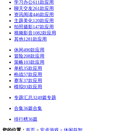
学习办公
611款应用
聊天交友
261款应用
资讯阅读
446款应用
主题美化
120款应用
拍照摄影
147款应用
视频影音
1082款应用
其他
1281款应用
休闲
490款应用
冒险
208款应用
策略
103款应用
单机
35款应用
枪战
57款应用
赛车
37款应用
模拟
93款应用
专题汇总
3249篇专题
合集
36篇合集
排行榜
36篇
您的位置：
首页
>
安卓游戏
> 休闲益智