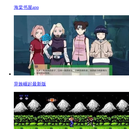
海棠书屋app
异族崛起最新版