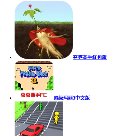
夺笋高手红包版
超级玛丽3中文版