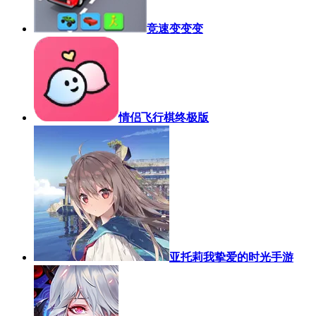
竞速变变变
情侣飞行棋终极版
亚托莉我挚爱的时光手游