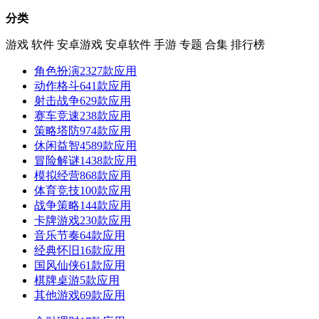
分类
游戏
软件
安卓游戏
安卓软件
手游
专题
合集
排行榜
角色扮演
2327款应用
动作格斗
641款应用
射击战争
629款应用
赛车竞速
238款应用
策略塔防
974款应用
休闲益智
4589款应用
冒险解谜
1438款应用
模拟经营
868款应用
体育竞技
100款应用
战争策略
144款应用
卡牌游戏
230款应用
音乐节奏
64款应用
经典怀旧
16款应用
国风仙侠
61款应用
棋牌桌游
5款应用
其他游戏
69款应用