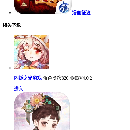
浴血征途
相关下载
闪烁之光游戏
角色扮演
820.4MB
V4.0.2
进入