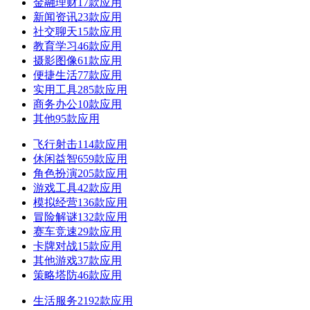
金融理财
17款应用
新闻资讯
23款应用
社交聊天
15款应用
教育学习
46款应用
摄影图像
61款应用
便捷生活
77款应用
实用工具
285款应用
商务办公
10款应用
其他
95款应用
飞行射击
114款应用
休闲益智
659款应用
角色扮演
205款应用
游戏工具
42款应用
模拟经营
136款应用
冒险解谜
132款应用
赛车竞速
29款应用
卡牌对战
15款应用
其他游戏
37款应用
策略塔防
46款应用
生活服务
2192款应用