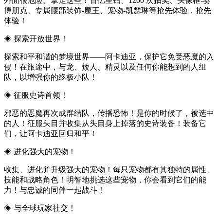
外面很危险。拿走这些！百亿星钻、1200 次抽奖、头像框-赛
博朋克、专属腰部装饰-魔王、宠物-凯瑟琳等抢先体验，抢先
体验！
◈ 探索开放世界！
探索和平和谐的梦境世界——阿卡迪亚，保护它免受恶魔的入
侵！在旅途中，与龙、矮人、精灵以及任何你能想到的人组
队，以增强你的终极小队！
◈ 征服史诗首领！
邪恶的恶魔再次成群结队，传播恐怖！是你的时候了，被选中
的人！征服头目并收集从头目身上掉落的史诗装备！装备它
们，让阿卡迪亚回归和平！
◈ 进化强大的宠物！
收集、进化并升级强大的宠物！每只宠物都有其独特的属性、
技能和战略角色！明智地挑选这些宠物，你会看到它们的能
力！与忠诚的同伴一起战斗！
◈ 与全球玩家社交！