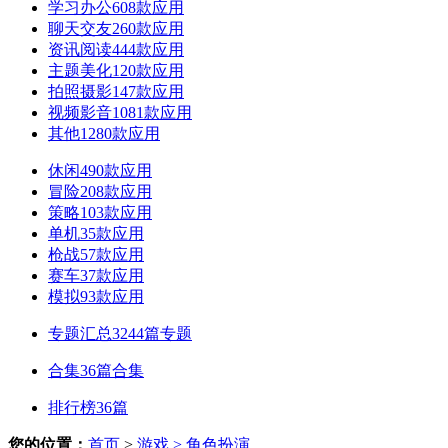
学习办公
608款应用
聊天交友
260款应用
资讯阅读
444款应用
主题美化
120款应用
拍照摄影
147款应用
视频影音
1081款应用
其他
1280款应用
休闲
490款应用
冒险
208款应用
策略
103款应用
单机
35款应用
枪战
57款应用
赛车
37款应用
模拟
93款应用
专题汇总
3244篇专题
合集
36篇合集
排行榜
36篇
您的位置：
首页
>
游戏
> 角色扮演