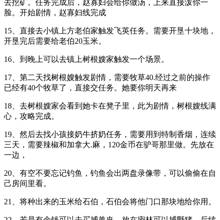
去挖矿。任务完成后，赵寡妇会给你做汤，上来直接泼你一
脸。开始剧情，赵寡妇线完成
15、直接去小镇上方老伯家触发飞英任务。需要开垦十块地，
开垦完后需要给老伯20玉米。
16、到晚上可以去镇上树根嫂家触发一个场景。
17、第二天找树根嫂触发剧情，需要牧草40.经过之前的操作
已经有40个牧草了，直接交任务。她要你明天再来
18、去树根嫂家会看到她卡在凳子里，此为剧情，树根嫂线满
心，攻略完成。
19、然后去找小孩接奶牛挤奶任务，需要用到特制香烟，连续
三天，需要辣椒和加拿大.麻，120金币在驴哥那里做。先放在
一边，
20、有空不要忘记钓鱼，钓鱼会出两盘录像带，可以偷偷在自
己房间里看。
21、将种出来的玉米给石伯，石伯会将他门口那块地给你用。
22、若是有余钱可以去买捕兽夹，放在密林可以捕野猪，后续