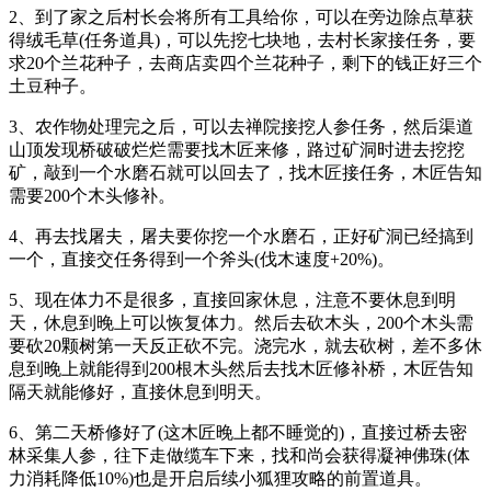
2、到了家之后村长会将所有工具给你，可以在旁边除点草获
得绒毛草(任务道具)，可以先挖七块地，去村长家接任务，要
求20个兰花种子，去商店卖四个兰花种子，剩下的钱正好三个
土豆种子。
3、农作物处理完之后，可以去禅院接挖人参任务，然后渠道
山顶发现桥破破烂烂需要找木匠来修，路过矿洞时进去挖挖
矿，敲到一个水磨石就可以回去了，找木匠接任务，木匠告知
需要200个木头修补。
4、再去找屠夫，屠夫要你挖一个水磨石，正好矿洞已经搞到
一个，直接交任务得到一个斧头(伐木速度+20%)。
5、现在体力不是很多，直接回家休息，注意不要休息到明
天，休息到晚上可以恢复体力。然后去砍木头，200个木头需
要砍20颗树第一天反正砍不完。浇完水，就去砍树，差不多休
息到晚上就能得到200根木头然后去找木匠修补桥，木匠告知
隔天就能修好，直接休息到明天。
6、第二天桥修好了(这木匠晚上都不睡觉的)，直接过桥去密
林采集人参，往下走做缆车下来，找和尚会获得凝神佛珠(体
力消耗降低10%)也是开启后续小狐狸攻略的前置道具。