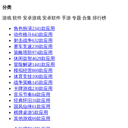
分类
游戏
软件
安卓游戏
安卓软件
手游
专题
合集
排行榜
角色扮演
2341款应用
动作格斗
643款应用
射击战争
632款应用
赛车竞速
239款应用
策略塔防
974款应用
休闲益智
4629款应用
冒险解谜
1441款应用
模拟经营
869款应用
体育竞技
100款应用
战争策略
145款应用
卡牌游戏
230款应用
音乐节奏
64款应用
经典怀旧
16款应用
国风仙侠
61款应用
棋牌桌游
5款应用
其他游戏
69款应用