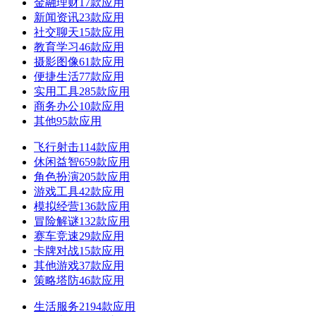
金融理财
17款应用
新闻资讯
23款应用
社交聊天
15款应用
教育学习
46款应用
摄影图像
61款应用
便捷生活
77款应用
实用工具
285款应用
商务办公
10款应用
其他
95款应用
飞行射击
114款应用
休闲益智
659款应用
角色扮演
205款应用
游戏工具
42款应用
模拟经营
136款应用
冒险解谜
132款应用
赛车竞速
29款应用
卡牌对战
15款应用
其他游戏
37款应用
策略塔防
46款应用
生活服务
2194款应用