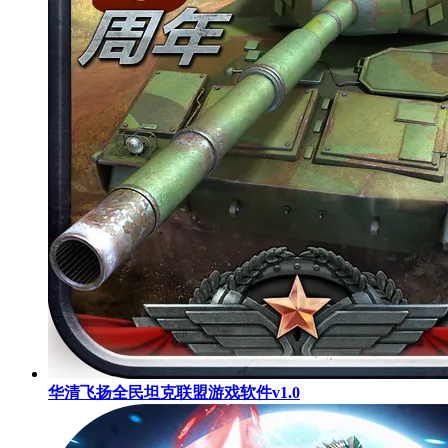
华清飞扬全民坦克联盟游戏软件v1.0