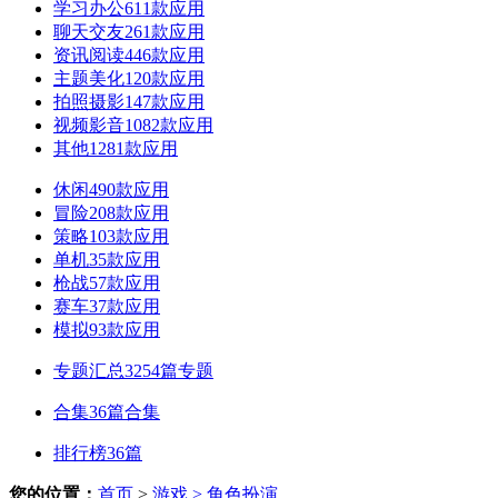
学习办公
611款应用
聊天交友
261款应用
资讯阅读
446款应用
主题美化
120款应用
拍照摄影
147款应用
视频影音
1082款应用
其他
1281款应用
休闲
490款应用
冒险
208款应用
策略
103款应用
单机
35款应用
枪战
57款应用
赛车
37款应用
模拟
93款应用
专题汇总
3254篇专题
合集
36篇合集
排行榜
36篇
您的位置：
首页
>
游戏
> 角色扮演