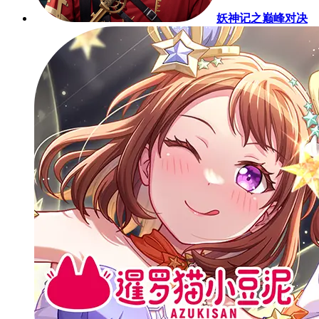
妖神记之巅峰对决