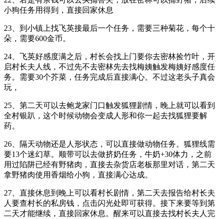
小狗任务用得到，直接回家休息
23、到小镇上找飞英接最后一个任务，需要三种菊花，每个十
朵，需要600金币。
24、飞英好感度满之后，村长会找上门要你去密林捡竹叶，开
启村长夫人线，不过先不去密林先去找梅姨触发梅姨好感度任
务。需要30个芥菜，任务完成后直接满心。不过这老头子真会
玩，
25、第二天可以去鲍龙家门口触发狐狸剧情，晚上就可以看到
全村银趴，这个时候动物会变成人形和你一起去找狐狸要解
药。
26、隔天动物还是人形状态，可以直接做动物任务。狐狸线需
要13个迷幻草。顺带可以去做挤奶任务，牛奶+30体力，之前
用过陷阱已经有野猪肉，直接去杂货店老板那里对话，第二天
拿野猪肉使用香烟给小狗，直接满心达成。
27、直接休息到晚上可以看村长剧情，第二天去报告给村长夫
人要查村长的私房钱，点击闪光处即可获得。接下来要等到第
二天才能继续，直接回家休息。醒来可以直接去找村长夫人完