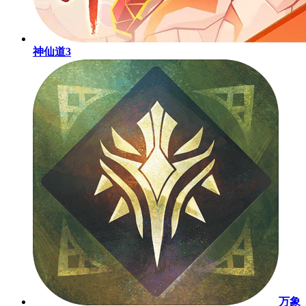
神仙道3
万象