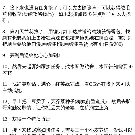
7、接下来也没有任务接了，可以先去除除草，可以获得绒毛
草和牧草(后续攻略物品)，如果想搞点钱多买点种子可以去挖
矿。
8、第四天兰花熟了，用镰刀割下然后送给梅姨获得香包。找
到村长要我们上去给红英送香包结果撞见她在搞涩涩。被抓到
把柄后要给他们漫.画续集!漫.画续集杂货店有卖(售价200)
9、买到后送给她心心加到2
10、然后去赵寡妇家接任务，找木匠做鸡舍，木匠告知需要50
木材
11、找红英对话，满心，红英线完成，看CG还有接下来可以
主动找她
12、早上把土豆卖了，买芥菜种子(梅姨前置道具)，然后去驴
哥家触发剧情，让你找丢失的老婆，在矿洞左上角。
13、获得一个特质香烟
14、接下来找赵寡妇接任务，需要三十个小麦养鸡，没钱可以