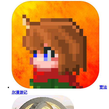
贾法
尔漫游记