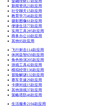
金融理财
17款应用
新闻资讯
23款应用
社交聊天
15款应用
教育学习
46款应用
摄影图像
61款应用
便捷生活
77款应用
实用工具
285款应用
商务办公
10款应用
其他
95款应用
飞行射击
114款应用
休闲益智
659款应用
角色扮演
205款应用
游戏工具
42款应用
模拟经营
136款应用
冒险解谜
132款应用
赛车竞速
29款应用
卡牌对战
15款应用
其他游戏
37款应用
策略塔防
46款应用
生活服务
2194款应用