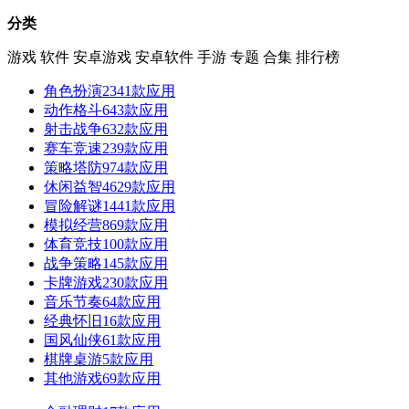
分类
游戏
软件
安卓游戏
安卓软件
手游
专题
合集
排行榜
角色扮演
2341款应用
动作格斗
643款应用
射击战争
632款应用
赛车竞速
239款应用
策略塔防
974款应用
休闲益智
4629款应用
冒险解谜
1441款应用
模拟经营
869款应用
体育竞技
100款应用
战争策略
145款应用
卡牌游戏
230款应用
音乐节奏
64款应用
经典怀旧
16款应用
国风仙侠
61款应用
棋牌桌游
5款应用
其他游戏
69款应用