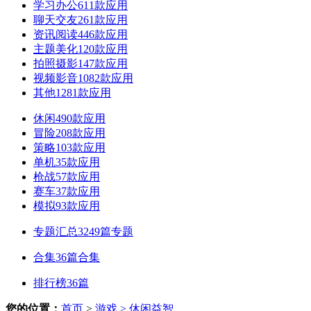
学习办公
611款应用
聊天交友
261款应用
资讯阅读
446款应用
主题美化
120款应用
拍照摄影
147款应用
视频影音
1082款应用
其他
1281款应用
休闲
490款应用
冒险
208款应用
策略
103款应用
单机
35款应用
枪战
57款应用
赛车
37款应用
模拟
93款应用
专题汇总
3249篇专题
合集
36篇合集
排行榜
36篇
您的位置：
首页
>
游戏
> 休闲益智