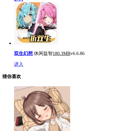
双生幻想
休闲益智
180.3MB
v6.6.86
进入
猜你喜欢