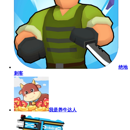
绝地
刺客
我是养牛达人