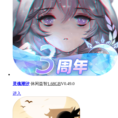
灵魂潮汐
休闲益智
1.68GB
V0.49.0
进入