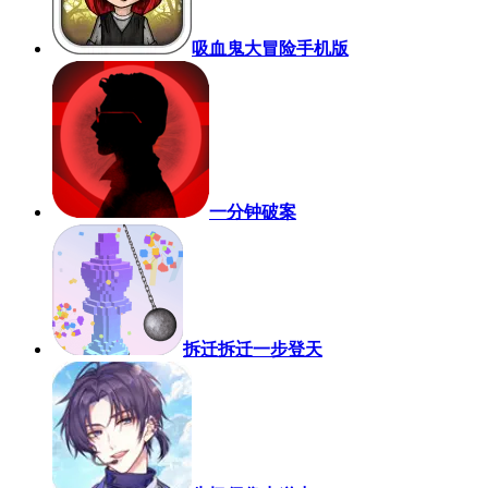
吸血鬼大冒险手机版
一分钟破案
拆迁拆迁一步登天