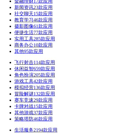
金融理财
17款应用
新闻资讯
23款应用
社交聊天
15款应用
教育学习
46款应用
摄影图像
61款应用
便捷生活
77款应用
实用工具
285款应用
商务办公
10款应用
其他
95款应用
飞行射击
114款应用
休闲益智
659款应用
角色扮演
205款应用
游戏工具
42款应用
模拟经营
136款应用
冒险解谜
132款应用
赛车竞速
29款应用
卡牌对战
15款应用
其他游戏
37款应用
策略塔防
46款应用
生活服务
2194款应用