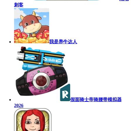
刺客
我是养牛达人
假面骑士帝骑腰带模拟器
2026