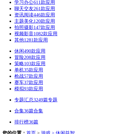
学习办公
611款应用
聊天交友
261款应用
资讯阅读
446款应用
主题美化
120款应用
拍照摄影
147款应用
视频影音
1082款应用
其他
1281款应用
休闲
490款应用
冒险
208款应用
策略
103款应用
单机
35款应用
枪战
57款应用
赛车
37款应用
模拟
93款应用
专题汇总
3249篇专题
合集
36篇合集
排行榜
36篇
您的位置：
首页
>
游戏
> 休闲益智