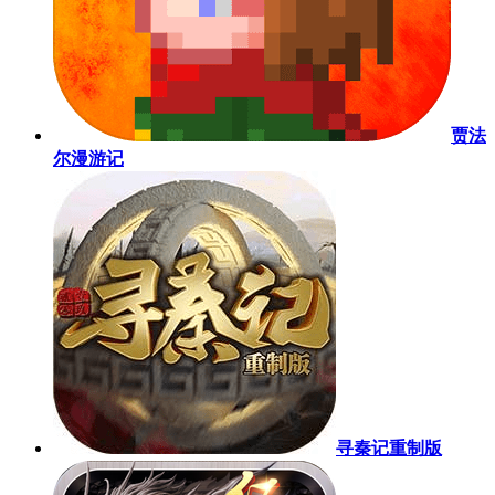
贾法
尔漫游记
寻秦记重制版