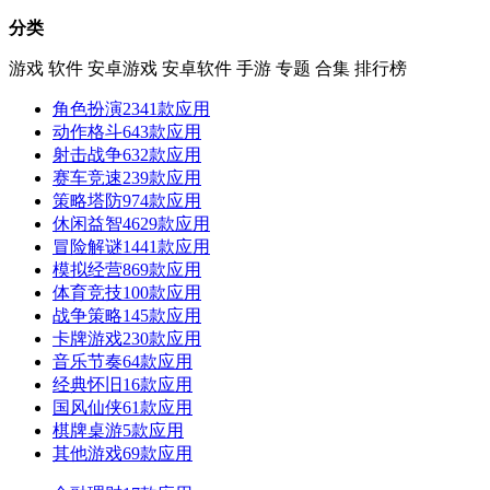
分类
游戏
软件
安卓游戏
安卓软件
手游
专题
合集
排行榜
角色扮演
2341款应用
动作格斗
643款应用
射击战争
632款应用
赛车竞速
239款应用
策略塔防
974款应用
休闲益智
4629款应用
冒险解谜
1441款应用
模拟经营
869款应用
体育竞技
100款应用
战争策略
145款应用
卡牌游戏
230款应用
音乐节奏
64款应用
经典怀旧
16款应用
国风仙侠
61款应用
棋牌桌游
5款应用
其他游戏
69款应用