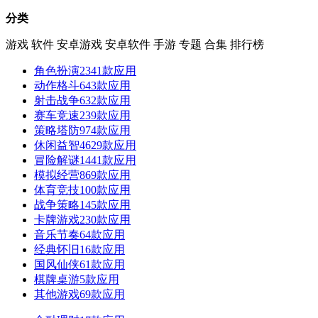
分类
游戏
软件
安卓游戏
安卓软件
手游
专题
合集
排行榜
角色扮演
2341款应用
动作格斗
643款应用
射击战争
632款应用
赛车竞速
239款应用
策略塔防
974款应用
休闲益智
4629款应用
冒险解谜
1441款应用
模拟经营
869款应用
体育竞技
100款应用
战争策略
145款应用
卡牌游戏
230款应用
音乐节奏
64款应用
经典怀旧
16款应用
国风仙侠
61款应用
棋牌桌游
5款应用
其他游戏
69款应用