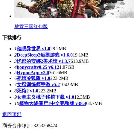
放置三国红包版
下载排行
1
催眠异世界 v1.0
28.2MB
2
DeepSleep2触摸游戏 v1.6.0
19.1MB
3
忧郁的安娜2美术馆 v1.3.7
613.9MB
4
honycraftv0.25 v6.12
1.87GB
5
HypnoApp v2.0
361.6MB
6
死馆冷狐版 v1.0
223.2MB
7
女忍训练师手游 v5.2
104.9MB
8
死馆2 v1.0
223.2MB
9
女拳主义桃子移植下载 v1.0
12.3MB
10
植物大战僵尸1中文完整版 v38.4
64.7MB
返回顶部
商务合作QQ：3253268474