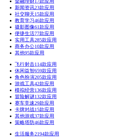
金融理财
17款应用
新闻资讯
23款应用
社交聊天
15款应用
教育学习
46款应用
摄影图像
61款应用
便捷生活
77款应用
实用工具
285款应用
商务办公
10款应用
其他
95款应用
飞行射击
114款应用
休闲益智
659款应用
角色扮演
205款应用
游戏工具
42款应用
模拟经营
136款应用
冒险解谜
132款应用
赛车竞速
29款应用
卡牌对战
15款应用
其他游戏
37款应用
策略塔防
46款应用
生活服务
2194款应用