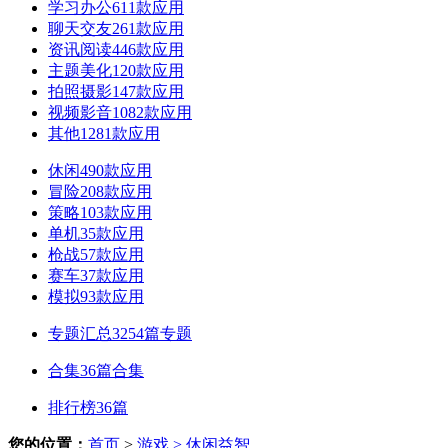
学习办公
611款应用
聊天交友
261款应用
资讯阅读
446款应用
主题美化
120款应用
拍照摄影
147款应用
视频影音
1082款应用
其他
1281款应用
休闲
490款应用
冒险
208款应用
策略
103款应用
单机
35款应用
枪战
57款应用
赛车
37款应用
模拟
93款应用
专题汇总
3254篇专题
合集
36篇合集
排行榜
36篇
您的位置：
首页
>
游戏
> 休闲益智