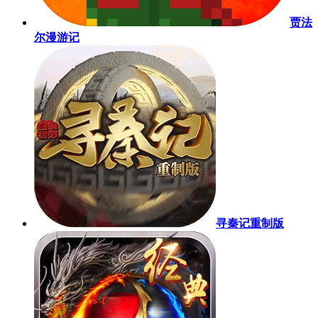
贾法
尔漫游记
寻秦记重制版