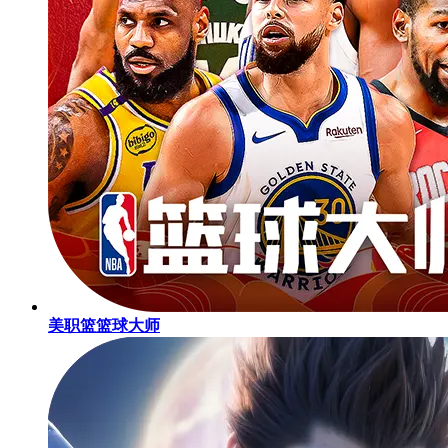
美职篮篮球大师