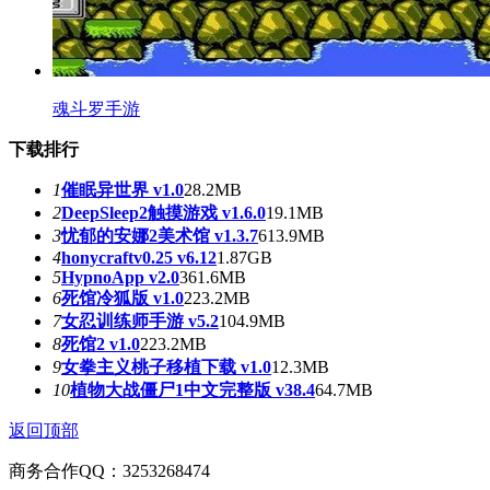
魂斗罗手游
下载排行
1
催眠异世界 v1.0
28.2MB
2
DeepSleep2触摸游戏 v1.6.0
19.1MB
3
忧郁的安娜2美术馆 v1.3.7
613.9MB
4
honycraftv0.25 v6.12
1.87GB
5
HypnoApp v2.0
361.6MB
6
死馆冷狐版 v1.0
223.2MB
7
女忍训练师手游 v5.2
104.9MB
8
死馆2 v1.0
223.2MB
9
女拳主义桃子移植下载 v1.0
12.3MB
10
植物大战僵尸1中文完整版 v38.4
64.7MB
返回顶部
商务合作QQ：3253268474