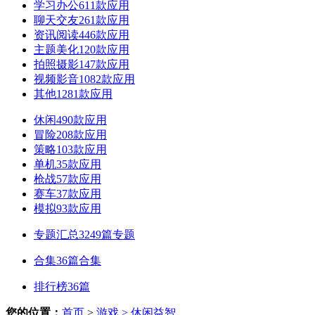
学习办公
611款应用
聊天交友
261款应用
资讯阅读
446款应用
主题美化
120款应用
拍照摄影
147款应用
视频影音
1082款应用
其他
1281款应用
休闲
490款应用
冒险
208款应用
策略
103款应用
单机
35款应用
枪战
57款应用
赛车
37款应用
模拟
93款应用
专题汇总
3249篇专题
合集
36篇合集
排行榜
36篇
您的位置：
首页
>
游戏
> 休闲益智