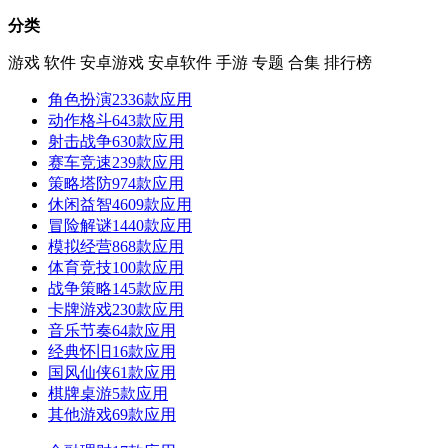
分类
游戏
软件
安卓游戏
安卓软件
手游
专题
合集
排行榜
角色扮演
2336款应用
动作格斗
643款应用
射击战争
630款应用
赛车竞速
239款应用
策略塔防
974款应用
休闲益智
4609款应用
冒险解谜
1440款应用
模拟经营
868款应用
体育竞技
100款应用
战争策略
145款应用
卡牌游戏
230款应用
音乐节奏
64款应用
经典怀旧
16款应用
国风仙侠
61款应用
棋牌桌游
5款应用
其他游戏
69款应用