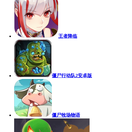
王者降临
僵尸行动队2安卓版
僵尸牧场物语