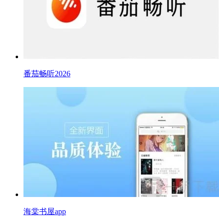
番茄畅听2026
海棠书屋app