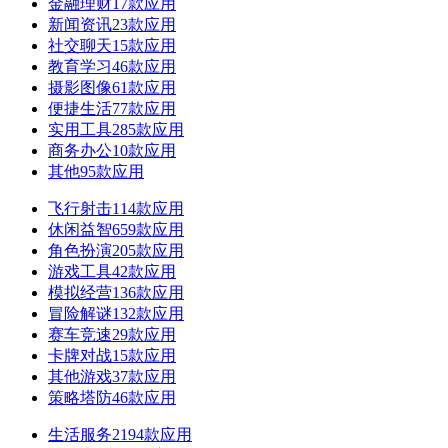
金融理财
17款应用
新闻资讯
23款应用
社交聊天
15款应用
教育学习
46款应用
摄影图像
61款应用
便捷生活
77款应用
实用工具
285款应用
商务办公
10款应用
其他
95款应用
飞行射击
114款应用
休闲益智
659款应用
角色扮演
205款应用
游戏工具
42款应用
模拟经营
136款应用
冒险解谜
132款应用
赛车竞速
29款应用
卡牌对战
15款应用
其他游戏
37款应用
策略塔防
46款应用
生活服务
2194款应用