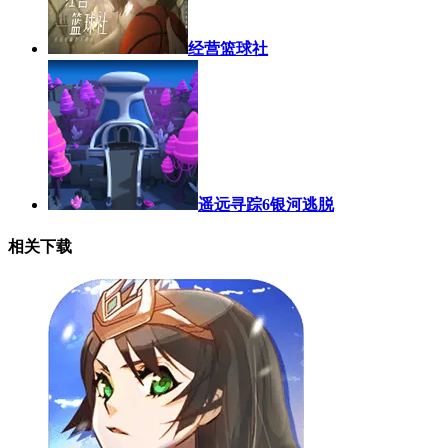
经营篮球社
遥远寻踪6银河逃脱
相关下载