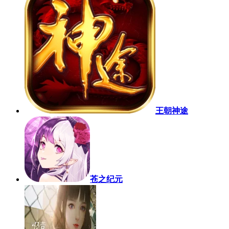
王朝神途
苍之纪元