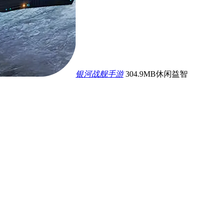
银河战舰手游
304.9MB
休闲益智