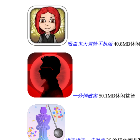
吸血鬼大冒险手机版
40.8MB
休
一分钟破案
50.1MB
休闲益智