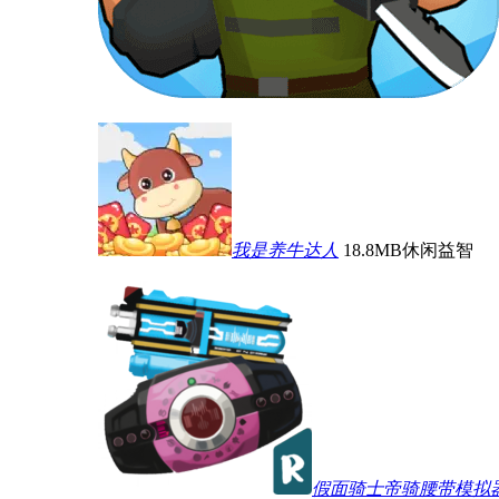
我是养牛达人
18.8MB
休闲益智
假面骑士帝骑腰带模拟器2