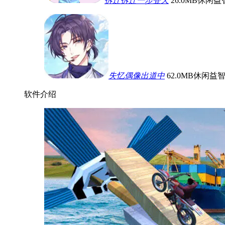
拆迁拆迁一步登天
26.0MB
休闲益
失忆偶像出道中
62.0MB
休闲益
软件介绍