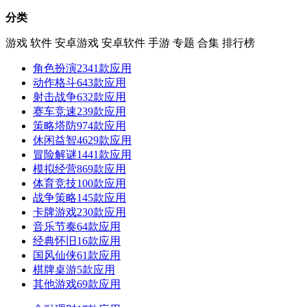
分类
游戏
软件
安卓游戏
安卓软件
手游
专题
合集
排行榜
角色扮演
2341款应用
动作格斗
643款应用
射击战争
632款应用
赛车竞速
239款应用
策略塔防
974款应用
休闲益智
4629款应用
冒险解谜
1441款应用
模拟经营
869款应用
体育竞技
100款应用
战争策略
145款应用
卡牌游戏
230款应用
音乐节奏
64款应用
经典怀旧
16款应用
国风仙侠
61款应用
棋牌桌游
5款应用
其他游戏
69款应用