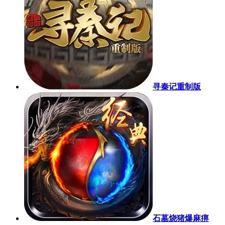
寻秦记重制版
石墓烧猪爆麻痹