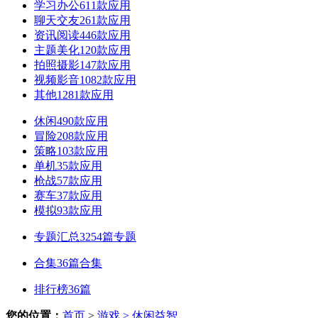
学习办公
611款应用
聊天交友
261款应用
资讯阅读
446款应用
主题美化
120款应用
拍照摄影
147款应用
视频影音
1082款应用
其他
1281款应用
休闲
490款应用
冒险
208款应用
策略
103款应用
单机
35款应用
枪战
57款应用
赛车
37款应用
模拟
93款应用
专题汇总
3254篇专题
合集
36篇合集
排行榜
36篇
您的位置：
首页
>
游戏
> 休闲益智