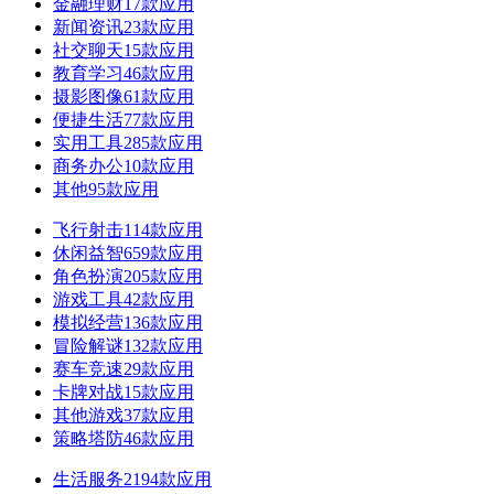
金融理财
17款应用
新闻资讯
23款应用
社交聊天
15款应用
教育学习
46款应用
摄影图像
61款应用
便捷生活
77款应用
实用工具
285款应用
商务办公
10款应用
其他
95款应用
飞行射击
114款应用
休闲益智
659款应用
角色扮演
205款应用
游戏工具
42款应用
模拟经营
136款应用
冒险解谜
132款应用
赛车竞速
29款应用
卡牌对战
15款应用
其他游戏
37款应用
策略塔防
46款应用
生活服务
2194款应用