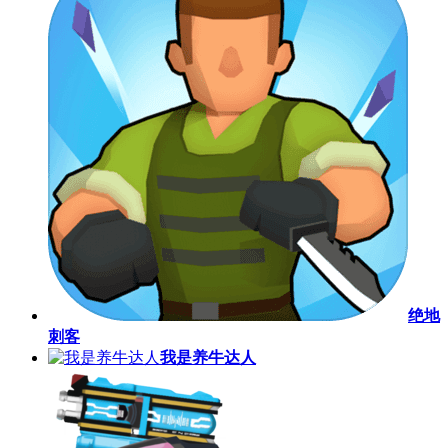
绝地
刺客
我是养牛达人