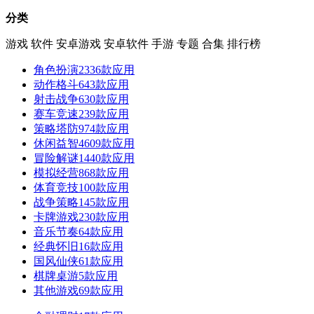
分类
游戏
软件
安卓游戏
安卓软件
手游
专题
合集
排行榜
角色扮演
2336款应用
动作格斗
643款应用
射击战争
630款应用
赛车竞速
239款应用
策略塔防
974款应用
休闲益智
4609款应用
冒险解谜
1440款应用
模拟经营
868款应用
体育竞技
100款应用
战争策略
145款应用
卡牌游戏
230款应用
音乐节奏
64款应用
经典怀旧
16款应用
国风仙侠
61款应用
棋牌桌游
5款应用
其他游戏
69款应用