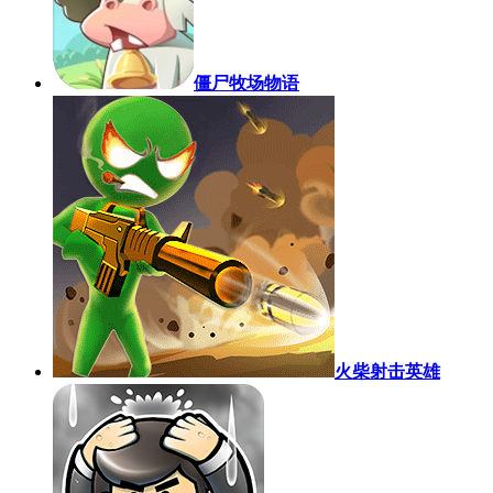
僵尸牧场物语
火柴射击英雄