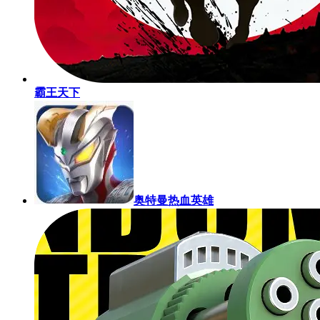
霸王天下
奥特曼热血英雄