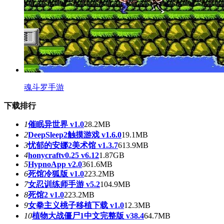
魂斗罗手游
下载排行
1
催眠异世界 v1.0
28.2MB
2
DeepSleep2触摸游戏 v1.6.0
19.1MB
3
忧郁的安娜2美术馆 v1.3.7
613.9MB
4
honycraftv0.25 v6.12
1.87GB
5
HypnoApp v2.0
361.6MB
6
死馆冷狐版 v1.0
223.2MB
7
女忍训练师手游 v5.2
104.9MB
8
死馆2 v1.0
223.2MB
9
女拳主义桃子移植下载 v1.0
12.3MB
10
植物大战僵尸1中文完整版 v38.4
64.7MB