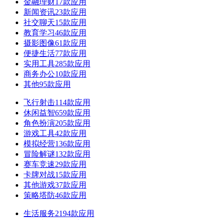
金融理财
17款应用
新闻资讯
23款应用
社交聊天
15款应用
教育学习
46款应用
摄影图像
61款应用
便捷生活
77款应用
实用工具
285款应用
商务办公
10款应用
其他
95款应用
飞行射击
114款应用
休闲益智
659款应用
角色扮演
205款应用
游戏工具
42款应用
模拟经营
136款应用
冒险解谜
132款应用
赛车竞速
29款应用
卡牌对战
15款应用
其他游戏
37款应用
策略塔防
46款应用
生活服务
2194款应用