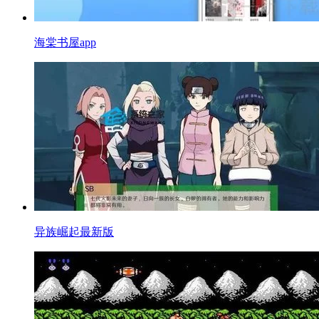
海棠书屋app
异族崛起最新版