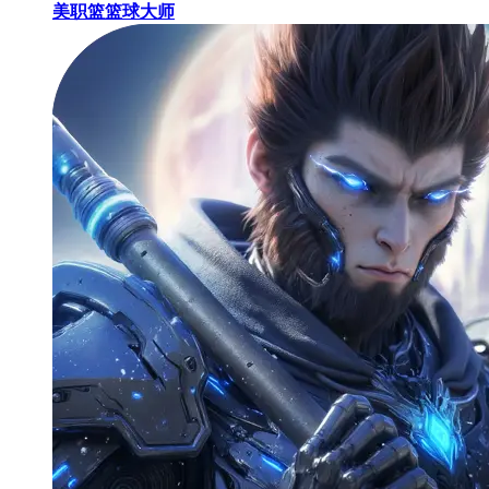
美职篮篮球大师