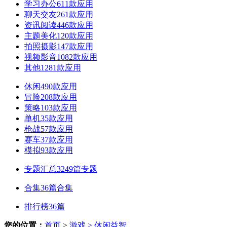
学习办公
611款应用
聊天交友
261款应用
资讯阅读
446款应用
主题美化
120款应用
拍照摄影
147款应用
视频影音
1082款应用
其他
1281款应用
休闲
490款应用
冒险
208款应用
策略
103款应用
单机
35款应用
枪战
57款应用
赛车
37款应用
模拟
93款应用
专题汇总
3249篇专题
合集
36篇合集
排行榜
36篇
您的位置：
首页
>
游戏
> 休闲益智