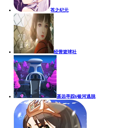
苍之纪元
经营篮球社
遥远寻踪6银河逃脱