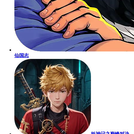
仙国志
妖神记之巅峰对决