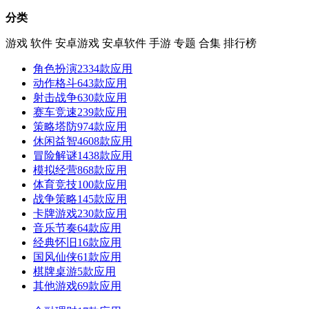
分类
游戏
软件
安卓游戏
安卓软件
手游
专题
合集
排行榜
角色扮演
2334款应用
动作格斗
643款应用
射击战争
630款应用
赛车竞速
239款应用
策略塔防
974款应用
休闲益智
4608款应用
冒险解谜
1438款应用
模拟经营
868款应用
体育竞技
100款应用
战争策略
145款应用
卡牌游戏
230款应用
音乐节奏
64款应用
经典怀旧
16款应用
国风仙侠
61款应用
棋牌桌游
5款应用
其他游戏
69款应用