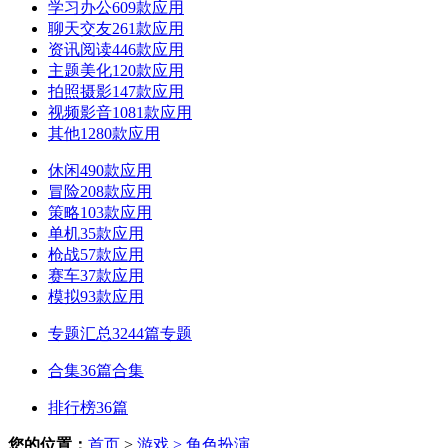
学习办公
609款应用
聊天交友
261款应用
资讯阅读
446款应用
主题美化
120款应用
拍照摄影
147款应用
视频影音
1081款应用
其他
1280款应用
休闲
490款应用
冒险
208款应用
策略
103款应用
单机
35款应用
枪战
57款应用
赛车
37款应用
模拟
93款应用
专题汇总
3244篇专题
合集
36篇合集
排行榜
36篇
您的位置：
首页
>
游戏
> 角色扮演