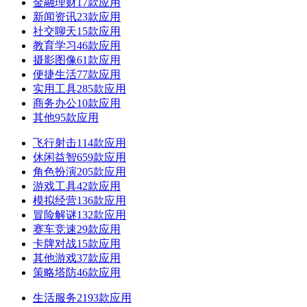
金融理财
17款应用
新闻资讯
23款应用
社交聊天
15款应用
教育学习
46款应用
摄影图像
61款应用
便捷生活
77款应用
实用工具
285款应用
商务办公
10款应用
其他
95款应用
飞行射击
114款应用
休闲益智
659款应用
角色扮演
205款应用
游戏工具
42款应用
模拟经营
136款应用
冒险解谜
132款应用
赛车竞速
29款应用
卡牌对战
15款应用
其他游戏
37款应用
策略塔防
46款应用
生活服务
2193款应用