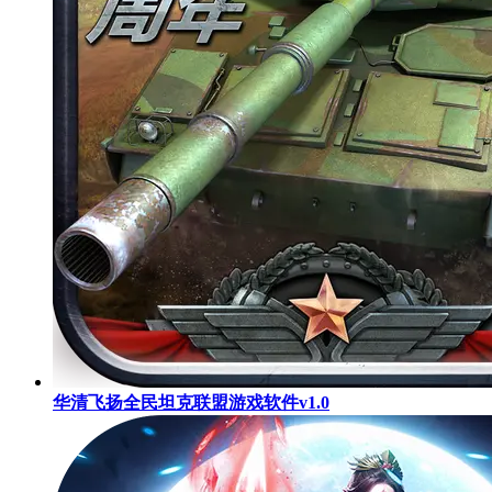
华清飞扬全民坦克联盟游戏软件v1.0