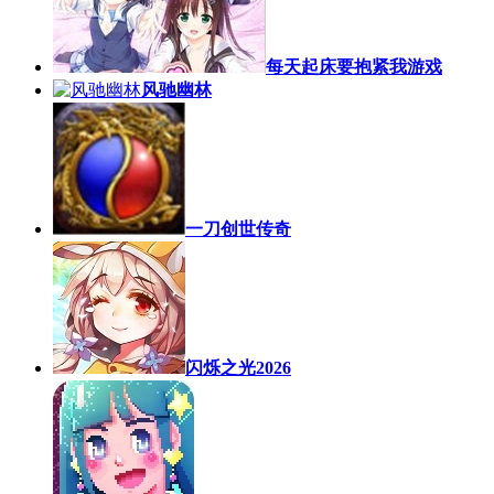
每天起床要抱紧我游戏
风驰幽林
一刀创世传奇
闪烁之光2026