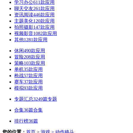
学习办公
611款应用
聊天交友
261款应用
资讯阅读
446款应用
主题美化
120款应用
拍照摄影
147款应用
视频影音
1082款应用
其他
1281款应用
休闲
490款应用
冒险
208款应用
策略
103款应用
单机
35款应用
枪战
57款应用
赛车
37款应用
模拟
93款应用
专题汇总
3249篇专题
合集
36篇合集
排行榜
36篇
您的位置：
首页
>
游戏
> 动作格斗