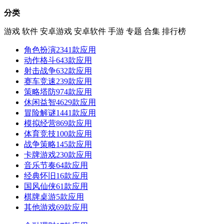
分类
游戏
软件
安卓游戏
安卓软件
手游
专题
合集
排行榜
角色扮演
2341款应用
动作格斗
643款应用
射击战争
632款应用
赛车竞速
239款应用
策略塔防
974款应用
休闲益智
4629款应用
冒险解谜
1441款应用
模拟经营
869款应用
体育竞技
100款应用
战争策略
145款应用
卡牌游戏
230款应用
音乐节奏
64款应用
经典怀旧
16款应用
国风仙侠
61款应用
棋牌桌游
5款应用
其他游戏
69款应用