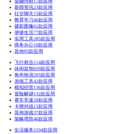
金融理财
17款应用
新闻资讯
23款应用
社交聊天
15款应用
教育学习
46款应用
摄影图像
61款应用
便捷生活
77款应用
实用工具
285款应用
商务办公
10款应用
其他
95款应用
飞行射击
114款应用
休闲益智
659款应用
角色扮演
205款应用
游戏工具
42款应用
模拟经营
136款应用
冒险解谜
132款应用
赛车竞速
29款应用
卡牌对战
15款应用
其他游戏
37款应用
策略塔防
46款应用
生活服务
2194款应用