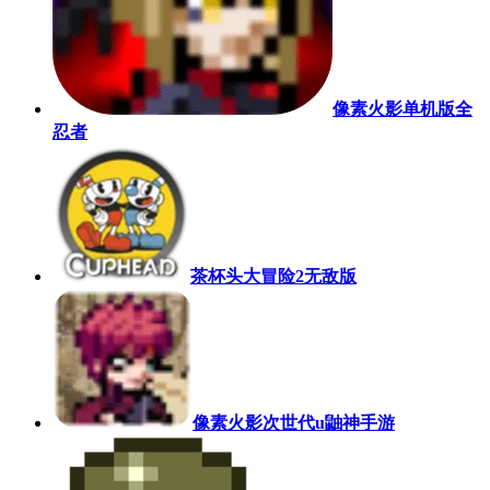
像素火影单机版全
忍者
茶杯头大冒险2无敌版
像素火影次世代u鼬神手游