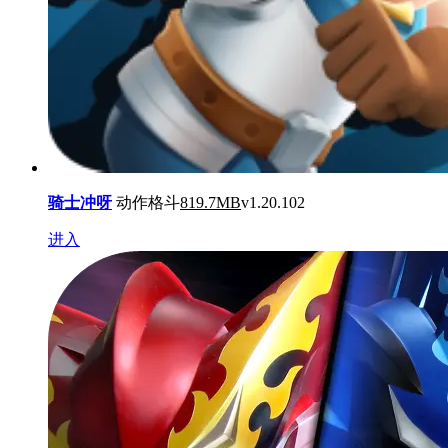
骑士冲呀
动作格斗
819.7MB
v1.20.102
进入