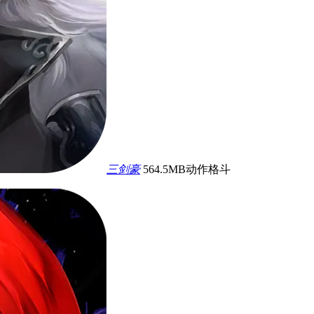
三剑豪
564.5MB
动作格斗