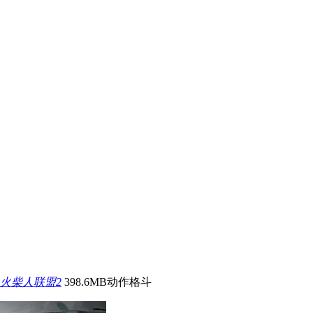
火柴人联盟2
398.6MB
动作格斗