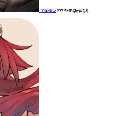
武林霸业
237.5MB
动作格斗