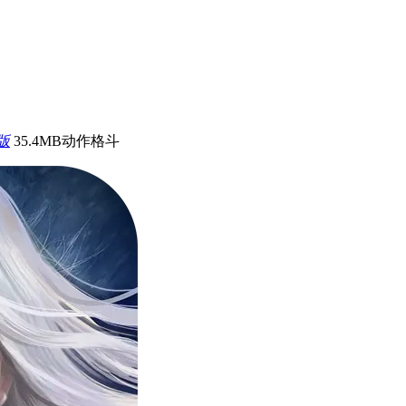
版
35.4MB
动作格斗