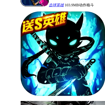
击球英雄
103.9MB
动作格斗