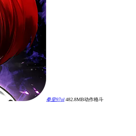
拳皇97ol
482.8MB
动作格斗