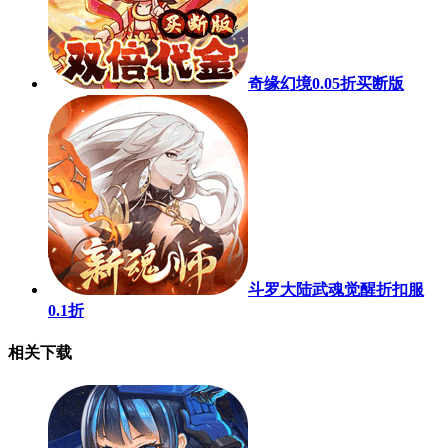
奇缘幻境0.05折买断版
斗罗大陆武魂觉醒折扣服
0.1折
相关下载