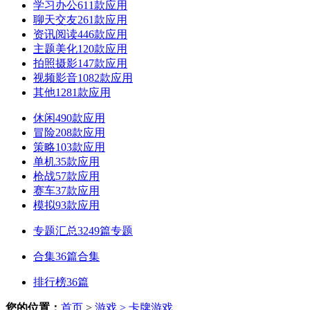
学习办公
611款应用
聊天交友
261款应用
资讯阅读
446款应用
主题美化
120款应用
拍照摄影
147款应用
视频影音
1082款应用
其他
1281款应用
休闲
490款应用
冒险
208款应用
策略
103款应用
单机
35款应用
枪战
57款应用
赛车
37款应用
模拟
93款应用
专题汇总
3249篇专题
合集
36篇合集
排行榜
36篇
您的位置：
首页
>
游戏
> 卡牌游戏