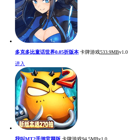
多克多比童话世界0.05折版本
卡牌游戏
533.9MB
v1.0
进入
我叫MT2手游官网版
卡牌游戏
94.5MB
v1.0