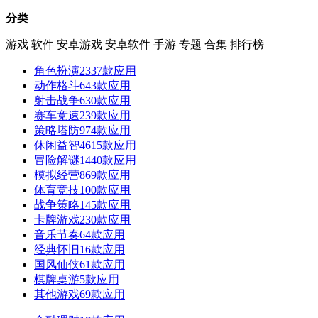
分类
游戏
软件
安卓游戏
安卓软件
手游
专题
合集
排行榜
角色扮演
2337款应用
动作格斗
643款应用
射击战争
630款应用
赛车竞速
239款应用
策略塔防
974款应用
休闲益智
4615款应用
冒险解谜
1440款应用
模拟经营
869款应用
体育竞技
100款应用
战争策略
145款应用
卡牌游戏
230款应用
音乐节奏
64款应用
经典怀旧
16款应用
国风仙侠
61款应用
棋牌桌游
5款应用
其他游戏
69款应用