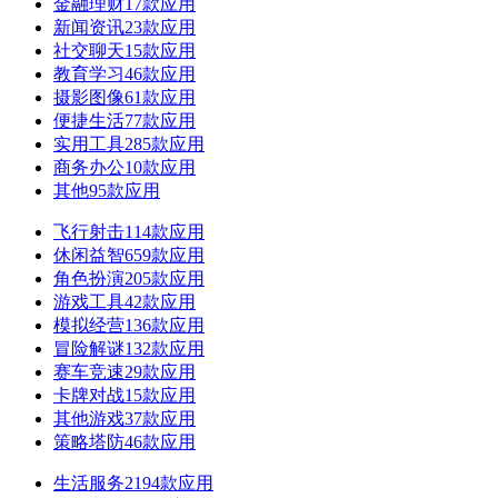
金融理财
17款应用
新闻资讯
23款应用
社交聊天
15款应用
教育学习
46款应用
摄影图像
61款应用
便捷生活
77款应用
实用工具
285款应用
商务办公
10款应用
其他
95款应用
飞行射击
114款应用
休闲益智
659款应用
角色扮演
205款应用
游戏工具
42款应用
模拟经营
136款应用
冒险解谜
132款应用
赛车竞速
29款应用
卡牌对战
15款应用
其他游戏
37款应用
策略塔防
46款应用
生活服务
2194款应用