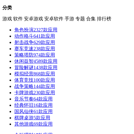
分类
游戏
软件
安卓游戏
安卓软件
手游
专题
合集
排行榜
角色扮演
2327款应用
动作格斗
641款应用
射击战争
629款应用
赛车竞速
238款应用
策略塔防
974款应用
休闲益智
4589款应用
冒险解谜
1438款应用
模拟经营
868款应用
体育竞技
100款应用
战争策略
144款应用
卡牌游戏
230款应用
音乐节奏
64款应用
经典怀旧
16款应用
国风仙侠
61款应用
棋牌桌游
5款应用
其他游戏
69款应用