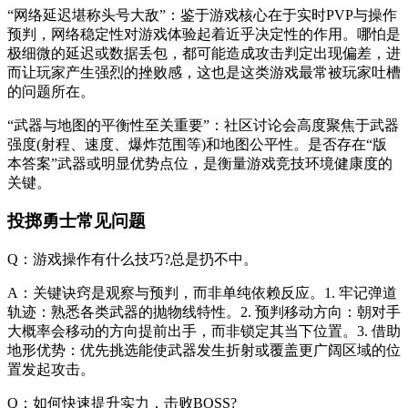
“网络延迟堪称头号大敌”：鉴于游戏核心在于实时PVP与操作
预判，网络稳定性对游戏体验起着近乎决定性的作用。哪怕是
极细微的延迟或数据丢包，都可能造成攻击判定出现偏差，进
而让玩家产生强烈的挫败感，这也是这类游戏最常被玩家吐槽
的问题所在。
“武器与地图的平衡性至关重要”：社区讨论会高度聚焦于武器
强度(射程、速度、爆炸范围等)和地图公平性。是否存在“版
本答案”武器或明显优势点位，是衡量游戏竞技环境健康度的
关键。
投掷勇士常见问题
Q：游戏操作有什么技巧?总是扔不中。
A：关键诀窍是观察与预判，而非单纯依赖反应。1. 牢记弹道
轨迹：熟悉各类武器的抛物线特性。2. 预判移动方向：朝对手
大概率会移动的方向提前出手，而非锁定其当下位置。3. 借助
地形优势：优先挑选能使武器发生折射或覆盖更广阔区域的位
置发起攻击。
Q：如何快速提升实力，击败BOSS?