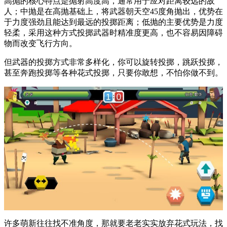
高抛的核心特点是抛射高度高，通常用于应对距离较远的敌
人；中抛是在高抛基础上，将武器朝天空45度角抛出，优势在
于力度强劲且能达到最远的投掷距离；低抛的主要优势是力度
轻柔，采用这种方式投掷武器时精准度更高，也不容易因障碍
物而改变飞行方向。
但武器的投掷方式非常多样化，你可以旋转投掷，跳跃投掷，
甚至奔跑投掷等各种花式投掷，只要你敢想，不怕你做不到。
许多萌新往往找不准角度，那就要老老实实放弃花式玩法，找