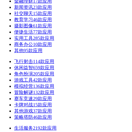
金融理财
17款应用
新闻资讯
23款应用
社交聊天
15款应用
教育学习
46款应用
摄影图像
61款应用
便捷生活
77款应用
实用工具
285款应用
商务办公
10款应用
其他
95款应用
飞行射击
114款应用
休闲益智
659款应用
角色扮演
205款应用
游戏工具
42款应用
模拟经营
136款应用
冒险解谜
132款应用
赛车竞速
29款应用
卡牌对战
15款应用
其他游戏
37款应用
策略塔防
46款应用
生活服务
2192款应用