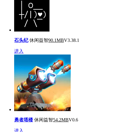
石头纪
休闲益智
90.1MB
V3.38.1
进入
勇者塔楼
休闲益智
54.2MB
V0.6
进入