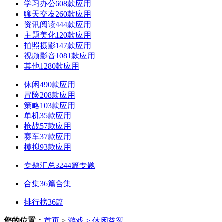
学习办公
608款应用
聊天交友
260款应用
资讯阅读
444款应用
主题美化
120款应用
拍照摄影
147款应用
视频影音
1081款应用
其他
1280款应用
休闲
490款应用
冒险
208款应用
策略
103款应用
单机
35款应用
枪战
57款应用
赛车
37款应用
模拟
93款应用
专题汇总
3244篇专题
合集
36篇合集
排行榜
36篇
您的位置：
首页
>
游戏
> 休闲益智