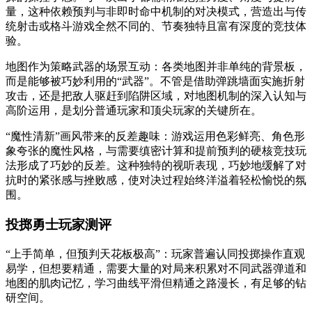
量，这种依赖预判与非即时命中机制的对决模式，营造出与传
统射击或格斗游戏全然不同的、节奏独特且富有深度的竞技体
验。
地图作为策略武器的场景互动：各类地图并非单纯的背景板，
而是能够被巧妙利用的“武器”。不管是借助弹跳墙面实施折射
攻击，还是把敌人驱赶到陷阱区域，对地图机制的深入认知与
高阶运用，是划分普通玩家和顶尖玩家的关键所在。
“魔性清新”画风带来的反差趣味：游戏运用色彩鲜亮、角色形
象夸张的魔性风格，与需要缜密计算和提前预判的硬核竞技玩
法形成了巧妙的反差。这种独特的视听表现，巧妙地缓解了对
抗时的紧张感与挫败感，使对决过程始终洋溢着轻松愉悦的氛
围。
投掷勇士玩家测评
“上手简单，但预判天花板极高”：玩家普遍认同投掷操作直观
易学，但想要精通，需要大量的对局来积累对不同武器弹道和
地图的肌肉记忆，学习曲线平滑但精通之路漫长，有足够的钻
研空间。