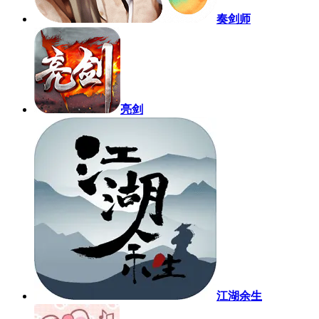
奏剑师
亮剑
江湖余生