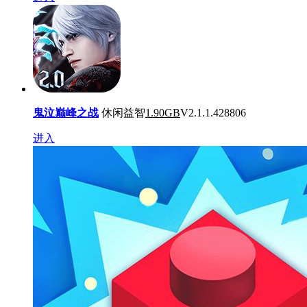
鬼泣巅峰之战
休闲益智
1.90GB
V2.1.1.428806
进入