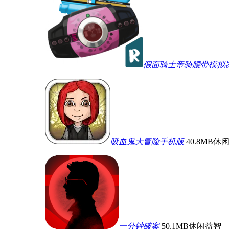
假面骑士帝骑腰带模拟器2
吸血鬼大冒险手机版
40.8MB
休
一分钟破案
50.1MB
休闲益智