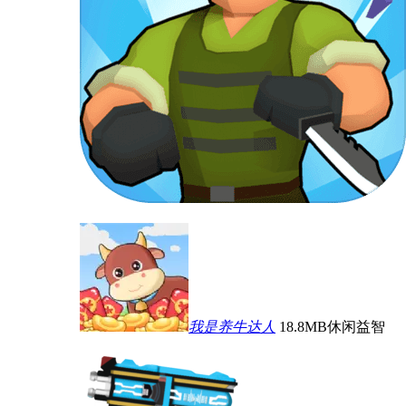
我是养牛达人
18.8MB
休闲益智