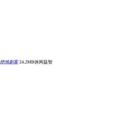
绝地刺客
24.2MB
休闲益智