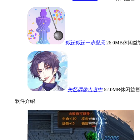
拆迁拆迁一步登天
26.0MB
休闲益
失忆偶像出道中
62.0MB
休闲益
软件介绍