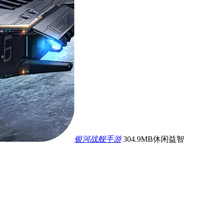
银河战舰手游
304.9MB
休闲益智