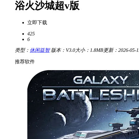
浴火沙城超v版
立即下载
425
6
类型：
休闲益智
版本：V3.0
大小：1.8MB
更新：2026-05-12
推荐软件