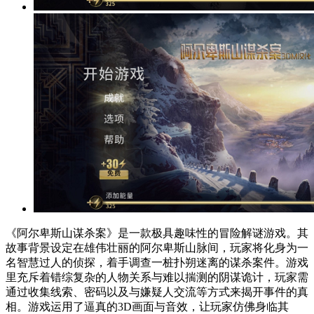
《阿尔卑斯山谋杀案》是一款极具趣味性的冒险解谜游戏。其
故事背景设定在雄伟壮丽的阿尔卑斯山脉间，玩家将化身为一
名智慧过人的侦探，着手调查一桩扑朔迷离的谋杀案件。游戏
里充斥着错综复杂的人物关系与难以揣测的阴谋诡计，玩家需
通过收集线索、密码以及与嫌疑人交流等方式来揭开事件的真
相。游戏运用了逼真的3D画面与音效，让玩家仿佛身临其