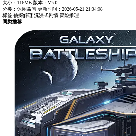
大小：116MB
版本：V5.0
分类：休闲益智
更新时间：2026-05-21 21:34:08
标签
侦探解谜
沉浸式剧情
冒险推理
同类推荐