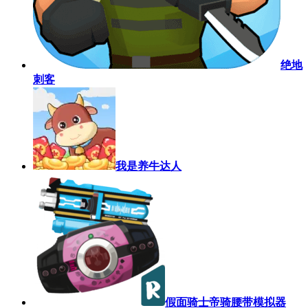
绝地
刺客
我是养牛达人
假面骑士帝骑腰带模拟器