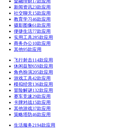
金融理财
17款应用
新闻资讯
23款应用
社交聊天
15款应用
教育学习
46款应用
摄影图像
61款应用
便捷生活
77款应用
实用工具
285款应用
商务办公
10款应用
其他
95款应用
飞行射击
114款应用
休闲益智
659款应用
角色扮演
205款应用
游戏工具
42款应用
模拟经营
136款应用
冒险解谜
132款应用
赛车竞速
29款应用
卡牌对战
15款应用
其他游戏
37款应用
策略塔防
46款应用
生活服务
2194款应用