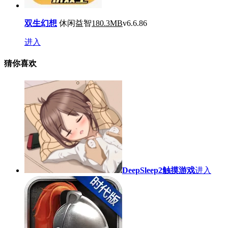
双生幻想
休闲益智
180.3MB
v6.6.86
进入
猜你喜欢
DeepSleep2触摸游戏
进入