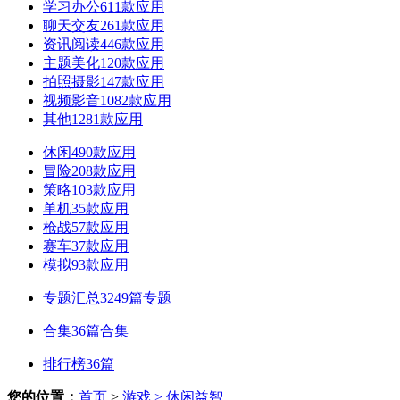
学习办公
611款应用
聊天交友
261款应用
资讯阅读
446款应用
主题美化
120款应用
拍照摄影
147款应用
视频影音
1082款应用
其他
1281款应用
休闲
490款应用
冒险
208款应用
策略
103款应用
单机
35款应用
枪战
57款应用
赛车
37款应用
模拟
93款应用
专题汇总
3249篇专题
合集
36篇合集
排行榜
36篇
您的位置：
首页
>
游戏
> 休闲益智