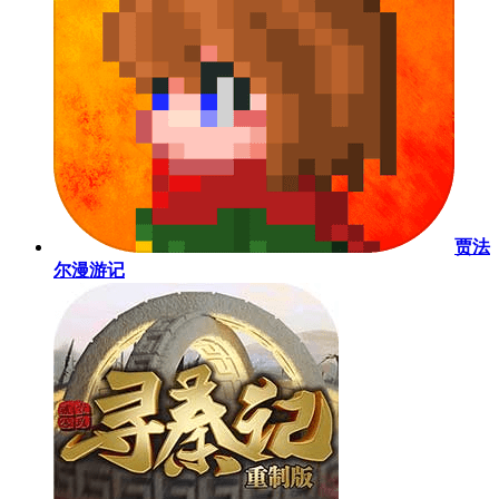
贾法
尔漫游记