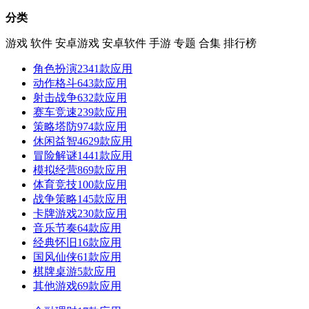
分类
游戏
软件
安卓游戏
安卓软件
手游
专题
合集
排行榜
角色扮演
2341款应用
动作格斗
643款应用
射击战争
632款应用
赛车竞速
239款应用
策略塔防
974款应用
休闲益智
4629款应用
冒险解谜
1441款应用
模拟经营
869款应用
体育竞技
100款应用
战争策略
145款应用
卡牌游戏
230款应用
音乐节奏
64款应用
经典怀旧
16款应用
国风仙侠
61款应用
棋牌桌游
5款应用
其他游戏
69款应用