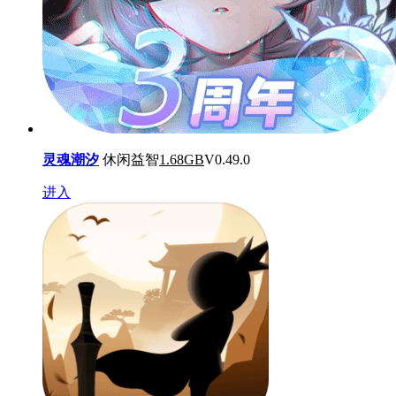
灵魂潮汐
休闲益智
1.68GB
V0.49.0
进入