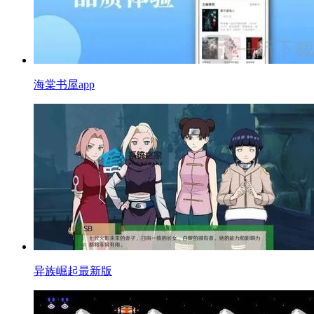
海棠书屋app
异族崛起最新版