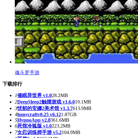
魂斗罗手游
下载排行
1
催眠异世界 v1.0
28.2MB
2
DeepSleep2触摸游戏 v1.6.0
19.1MB
3
忧郁的安娜2美术馆 v1.3.7
613.9MB
4
honycraftv0.25 v6.12
1.87GB
5
HypnoApp v2.0
361.6MB
6
死馆冷狐版 v1.0
223.2MB
7
女忍训练师手游 v5.2
104.9MB