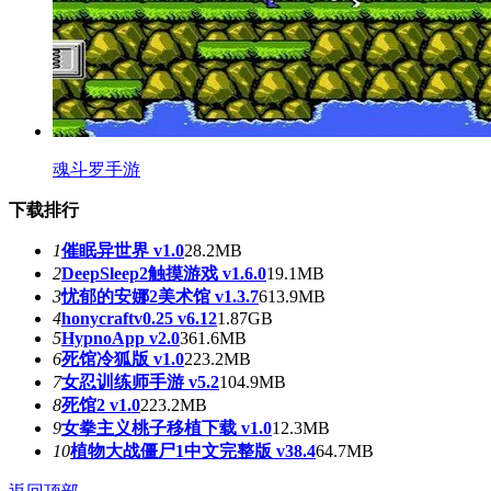
魂斗罗手游
下载排行
1
催眠异世界 v1.0
28.2MB
2
DeepSleep2触摸游戏 v1.6.0
19.1MB
3
忧郁的安娜2美术馆 v1.3.7
613.9MB
4
honycraftv0.25 v6.12
1.87GB
5
HypnoApp v2.0
361.6MB
6
死馆冷狐版 v1.0
223.2MB
7
女忍训练师手游 v5.2
104.9MB
8
死馆2 v1.0
223.2MB
9
女拳主义桃子移植下载 v1.0
12.3MB
10
植物大战僵尸1中文完整版 v38.4
64.7MB