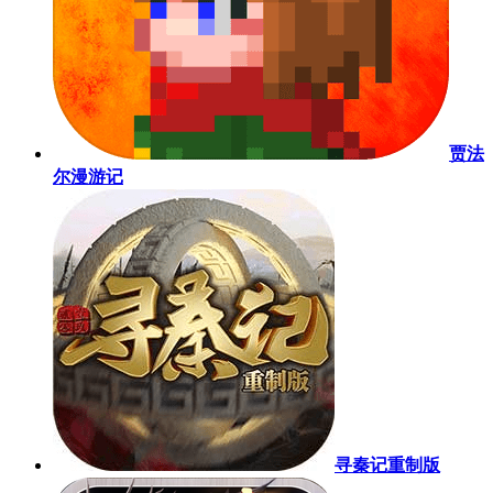
贾法
尔漫游记
寻秦记重制版