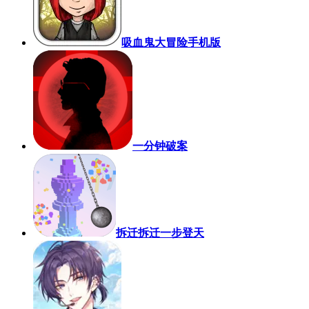
吸血鬼大冒险手机版
一分钟破案
拆迁拆迁一步登天