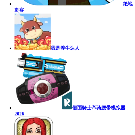
绝地
刺客
我是养牛达人
假面骑士帝骑腰带模拟器
2026