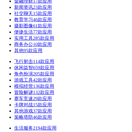
金融理财
17款应用
新闻资讯
23款应用
社交聊天
15款应用
教育学习
46款应用
摄影图像
61款应用
便捷生活
77款应用
实用工具
285款应用
商务办公
10款应用
其他
95款应用
飞行射击
114款应用
休闲益智
659款应用
角色扮演
205款应用
游戏工具
42款应用
模拟经营
136款应用
冒险解谜
132款应用
赛车竞速
29款应用
卡牌对战
15款应用
其他游戏
37款应用
策略塔防
46款应用
生活服务
2194款应用