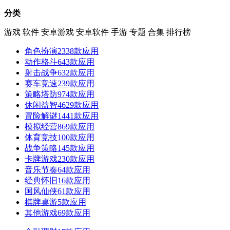
分类
游戏
软件
安卓游戏
安卓软件
手游
专题
合集
排行榜
角色扮演
2338款应用
动作格斗
643款应用
射击战争
632款应用
赛车竞速
239款应用
策略塔防
974款应用
休闲益智
4629款应用
冒险解谜
1441款应用
模拟经营
869款应用
体育竞技
100款应用
战争策略
145款应用
卡牌游戏
230款应用
音乐节奏
64款应用
经典怀旧
16款应用
国风仙侠
61款应用
棋牌桌游
5款应用
其他游戏
69款应用