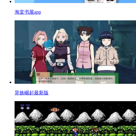
海棠书屋app
异族崛起最新版