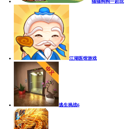
猫猫狗狗一起玩
江湖医馆游戏
逃生挑战6