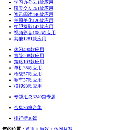
学习办公
611款应用
聊天交友
261款应用
资讯阅读
446款应用
主题美化
120款应用
拍照摄影
147款应用
视频影音
1082款应用
其他
1281款应用
休闲
490款应用
冒险
208款应用
策略
103款应用
单机
35款应用
枪战
57款应用
赛车
37款应用
模拟
93款应用
专题汇总
3249篇专题
合集
36篇合集
排行榜
36篇
您的位置：
首页
>
游戏
> 休闲益智