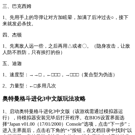
三、巴克西姆
1、先用手上的导弹让对方加眩晕，加满了后冲过去○，接下
来就发必杀技。
四、杰顿
1、先离敌人远一些，之后再用△或者〇。（隐身攻击，让敌
人防不胜防，只有挨打的份）
五、迪迦
1、速度型：→→□，←□□□，→□□□（复合型为伪连）
2、力量型：←□多用几次
奥特曼格斗进化3中文版玩法攻略
1、启动奥特曼格斗进化3中文版（该游戏需通过模拟器运
行），待模拟器安装完毕后打开程序。在BIOS设置界面选
择“Japan v01.00（17/01/2000）Console”选项，点击“下一步”；
进入主界面后，点击右下角的“+”按钮，在文档目录中找到“以