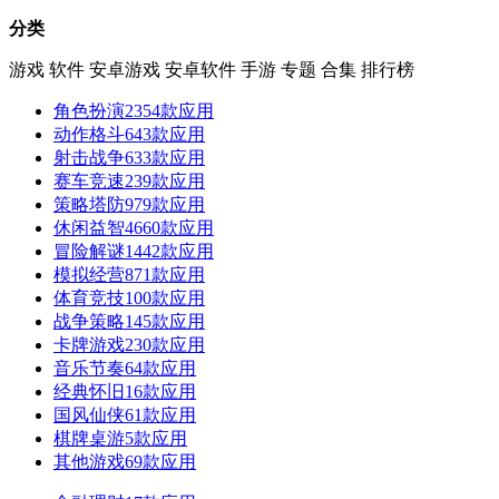
分类
游戏
软件
安卓游戏
安卓软件
手游
专题
合集
排行榜
角色扮演
2354款应用
动作格斗
643款应用
射击战争
633款应用
赛车竞速
239款应用
策略塔防
979款应用
休闲益智
4660款应用
冒险解谜
1442款应用
模拟经营
871款应用
体育竞技
100款应用
战争策略
145款应用
卡牌游戏
230款应用
音乐节奏
64款应用
经典怀旧
16款应用
国风仙侠
61款应用
棋牌桌游
5款应用
其他游戏
69款应用