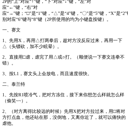
2P的“上”对应“↑”键，“下”对应“↓”键，“左”对
应“←”键，“右”对
应“→”键；“□”是“1”键，“△”是“4”键，“〇”是“5”键，“X”是“2”键
别对应“6”键与“8”键（2P所使用的均为小键盘按键）。
一、赛文
1、先用X，再用△打两拳后，趁对方没反应过来，再用一下
△（头镖砍，加不少眩晕）。
2、直接用□虐，虐完了用△或○打。（顺便说一下赛文连拳不
错）。
3、按L1，赛文头上会放电，而且速度很快。
二、泰兰特
1、先按R1喷冷气，把对方冻住，接下来你想怎么样就怎么样
（偷笑~~）。
2、（对方离得比较远的时候）先用X把对方拉过来，用□将对
方打点血，他还站在那，没倒地，又离你近了，就可以痛快的
虐他。