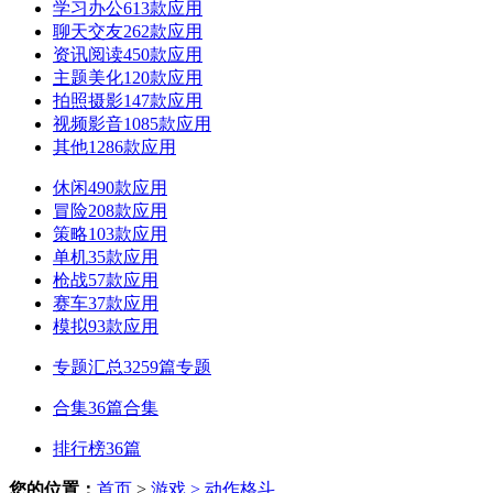
学习办公
613款应用
聊天交友
262款应用
资讯阅读
450款应用
主题美化
120款应用
拍照摄影
147款应用
视频影音
1085款应用
其他
1286款应用
休闲
490款应用
冒险
208款应用
策略
103款应用
单机
35款应用
枪战
57款应用
赛车
37款应用
模拟
93款应用
专题汇总
3259篇专题
合集
36篇合集
排行榜
36篇
您的位置：
首页
>
游戏
> 动作格斗