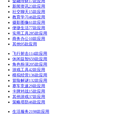
金融理财
17款应用
新闻资讯
23款应用
社交聊天
15款应用
教育学习
46款应用
摄影图像
61款应用
便捷生活
77款应用
实用工具
285款应用
商务办公
10款应用
其他
95款应用
飞行射击
114款应用
休闲益智
659款应用
角色扮演
205款应用
游戏工具
42款应用
模拟经营
136款应用
冒险解谜
132款应用
赛车竞速
29款应用
卡牌对战
15款应用
其他游戏
37款应用
策略塔防
46款应用
生活服务
2198款应用