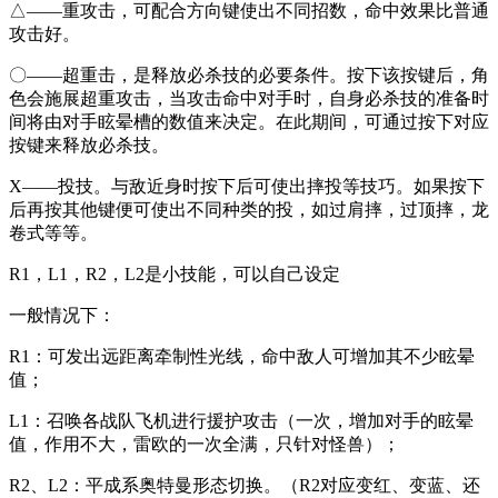
△——重攻击，可配合方向键使出不同招数，命中效果比普通
攻击好。
〇——超重击，是释放必杀技的必要条件。按下该按键后，角
色会施展超重攻击，当攻击命中对手时，自身必杀技的准备时
间将由对手眩晕槽的数值来决定。在此期间，可通过按下对应
按键来释放必杀技。
X——投技。与敌近身时按下后可使出摔投等技巧。如果按下
后再按其他键便可使出不同种类的投，如过肩摔，过顶摔，龙
卷式等等。
R1，L1，R2，L2是小技能，可以自己设定
一般情况下：
R1：可发出远距离牵制性光线，命中敌人可增加其不少眩晕
值；
L1：召唤各战队飞机进行援护攻击（一次，增加对手的眩晕
值，作用不大，雷欧的一次全满，只针对怪兽）；
R2、L2：平成系奥特曼形态切换。（R2对应变红、变蓝、还