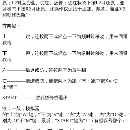
原；L2对应变蓝、变红、还原；变红状态下按L2可还原，变
蓝状态下按R2可还原。此操作仅适用于迪加、戴拿、盖亚V2
和勒修巴斯）
方向键：
上————跳，连按两下或轻点一下为顺时针移动，用来回避
攻击
下————蹲，连按两下或轻点一下为逆时针移动，用来回避
攻击
左————后退或防，连按两下为后手翻
右————前进或防，连按两下为跑（PS：跑中按X可使
出“骑”）
START————游戏暂停或退出
注：一般，模拟器
的“上”为"W"键，"下"为“S”键，"左"为“A”键，"右"为“D”键，“□”
别为“O”于“M”键，最后，“START”键为“1”（有感叹号那个）