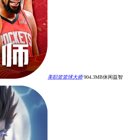
美职篮篮球大师
904.3MB
休闲益智