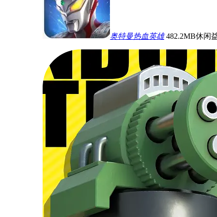
奥特曼热血英雄
482.2MB
休闲