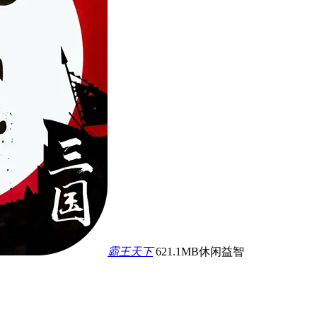
霸王天下
621.1MB
休闲益智