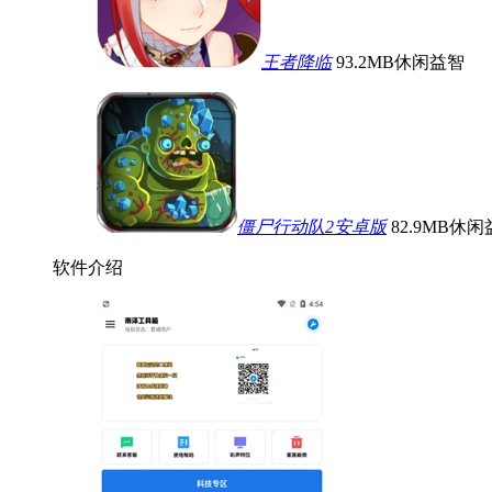
王者降临
93.2MB
休闲益智
僵尸行动队2安卓版
82.9MB
休闲
软件介绍