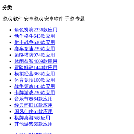
分类
游戏
软件
安卓游戏
安卓软件
手游
专题
角色扮演
2336款应用
动作格斗
643款应用
射击战争
630款应用
赛车竞速
239款应用
策略塔防
974款应用
休闲益智
4609款应用
冒险解谜
1440款应用
模拟经营
868款应用
体育竞技
100款应用
战争策略
145款应用
卡牌游戏
230款应用
音乐节奏
64款应用
经典怀旧
16款应用
国风仙侠
61款应用
棋牌桌游
5款应用
其他游戏
69款应用