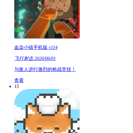
血染小镇手机版
v114
飞行射击
2026/06/01
与敌人进行激烈的枪战竞技！
查看
15