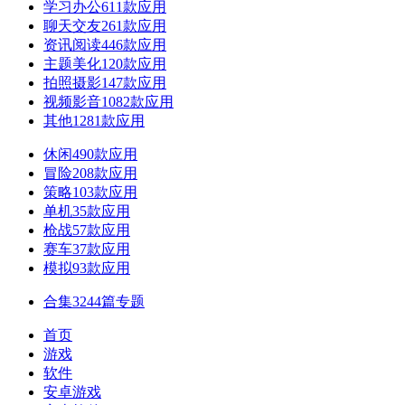
学习办公
611款应用
聊天交友
261款应用
资讯阅读
446款应用
主题美化
120款应用
拍照摄影
147款应用
视频影音
1082款应用
其他
1281款应用
休闲
490款应用
冒险
208款应用
策略
103款应用
单机
35款应用
枪战
57款应用
赛车
37款应用
模拟
93款应用
合集
3244篇专题
首页
游戏
软件
安卓游戏