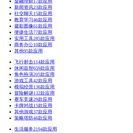
金融理财
17款应用
新闻资讯
23款应用
社交聊天
15款应用
教育学习
46款应用
摄影图像
61款应用
便捷生活
77款应用
实用工具
285款应用
商务办公
10款应用
其他
95款应用
飞行射击
114款应用
休闲益智
659款应用
角色扮演
205款应用
游戏工具
42款应用
模拟经营
136款应用
冒险解谜
132款应用
赛车竞速
29款应用
卡牌对战
15款应用
其他游戏
37款应用
策略塔防
46款应用
生活服务
2194款应用