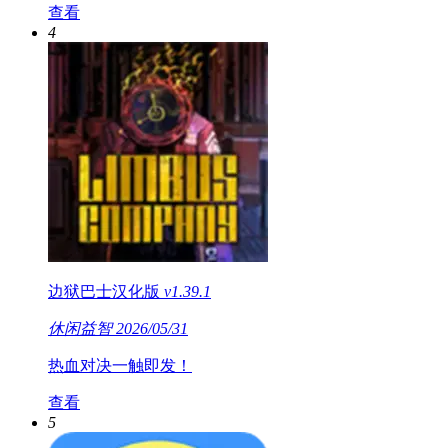
查看
4
边狱巴士汉化版
v1.39.1
休闲益智
2026/05/31
热血对决一触即发！
查看
5