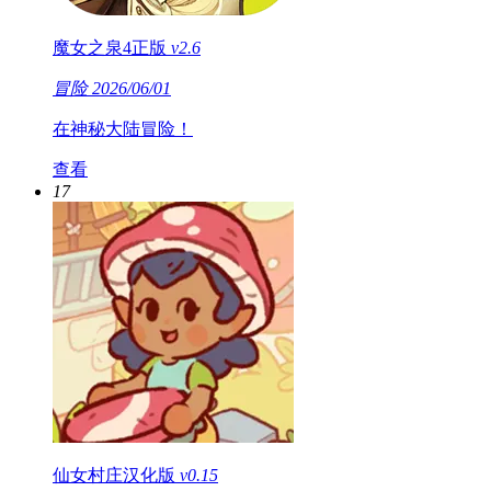
魔女之泉4正版
v2.6
冒险
2026/06/01
在神秘大陆冒险！
查看
17
仙女村庄汉化版
v0.15