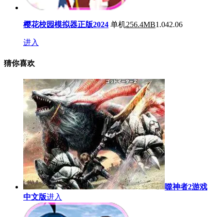
樱花校园模拟器正版2024
单机
256.4MB
1.042.06
进入
猜你喜欢
噬神者2游戏
中文版
进入