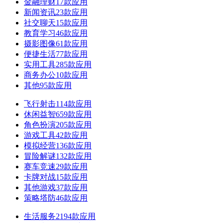
金融理财
17款应用
新闻资讯
23款应用
社交聊天
15款应用
教育学习
46款应用
摄影图像
61款应用
便捷生活
77款应用
实用工具
285款应用
商务办公
10款应用
其他
95款应用
飞行射击
114款应用
休闲益智
659款应用
角色扮演
205款应用
游戏工具
42款应用
模拟经营
136款应用
冒险解谜
132款应用
赛车竞速
29款应用
卡牌对战
15款应用
其他游戏
37款应用
策略塔防
46款应用
生活服务
2194款应用