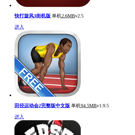
快打旋风3街机版
单机
2.6MB
v2.5
进入
田径运动会2完整版中文版
单机
94.5MB
v1.9.5
进入