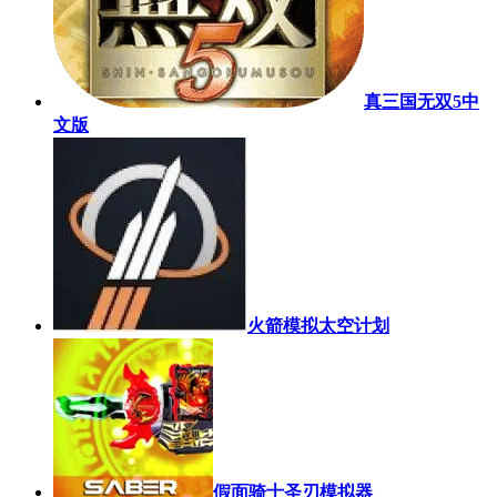
真三国无双5中
文版
火箭模拟太空计划
假面骑士圣刃模拟器