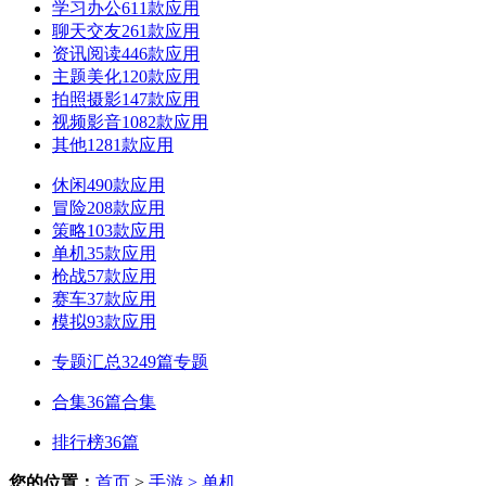
学习办公
611款应用
聊天交友
261款应用
资讯阅读
446款应用
主题美化
120款应用
拍照摄影
147款应用
视频影音
1082款应用
其他
1281款应用
休闲
490款应用
冒险
208款应用
策略
103款应用
单机
35款应用
枪战
57款应用
赛车
37款应用
模拟
93款应用
专题汇总
3249篇专题
合集
36篇合集
排行榜
36篇
您的位置：
首页
>
手游
> 单机