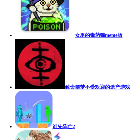
女巫的毒药猫meme版
致命噩梦不受欢迎的遗产游戏
谁先阵亡2