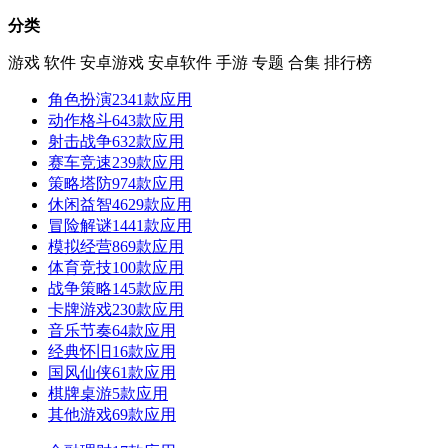
分类
游戏
软件
安卓游戏
安卓软件
手游
专题
合集
排行榜
角色扮演
2341款应用
动作格斗
643款应用
射击战争
632款应用
赛车竞速
239款应用
策略塔防
974款应用
休闲益智
4629款应用
冒险解谜
1441款应用
模拟经营
869款应用
体育竞技
100款应用
战争策略
145款应用
卡牌游戏
230款应用
音乐节奏
64款应用
经典怀旧
16款应用
国风仙侠
61款应用
棋牌桌游
5款应用
其他游戏
69款应用