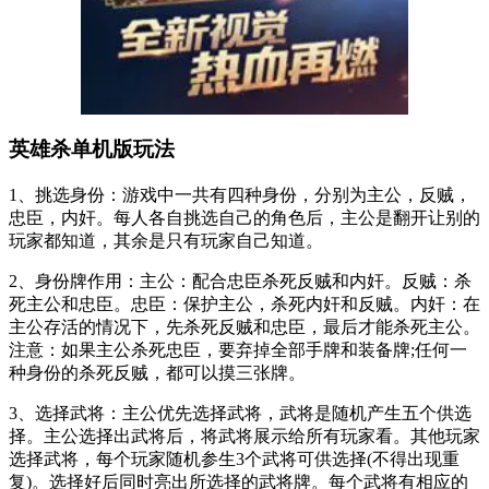
英雄杀单机版玩法
1、挑选身份：游戏中一共有四种身份，分别为主公，反贼，
忠臣，内奸。每人各自挑选自己的角色后，主公是翻开让别的
玩家都知道，其余是只有玩家自己知道。
2、身份牌作用：主公：配合忠臣杀死反贼和内奸。反贼：杀
死主公和忠臣。忠臣：保护主公，杀死内奸和反贼。内奸：在
主公存活的情况下，先杀死反贼和忠臣，最后才能杀死主公。
注意：如果主公杀死忠臣，要弃掉全部手牌和装备牌;任何一
种身份的杀死反贼，都可以摸三张牌。
3、选择武将：主公优先选择武将，武将是随机产生五个供选
择。主公选择出武将后，将武将展示给所有玩家看。其他玩家
选择武将，每个玩家随机参生3个武将可供选择(不得出现重
复)。选择好后同时亮出所选择的武将牌。每个武将有相应的