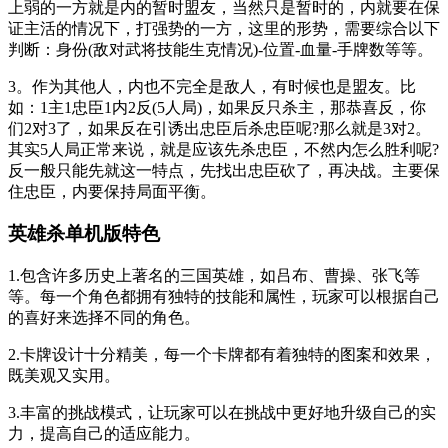
上弱的一方就是内的暂时盟友，当然只是暂时的，内就要在保
证主活的情况下，打强势的一方，这里的形势，需要综合以下
判断：身份(敌对武将技能生克情况)-位置-血量-手牌数等等。
3。作为其他人，内也不完全是敌人，有时候也是盟友。比
如：1主1忠臣1内2反(5人局)，如果反只杀主，那恭喜反，你
们2对3了，如果反在引诱出忠臣后杀忠臣呢?那么就是3对2。
其实5人局正常来说，就是应该先杀忠臣，不然内怎么胜利呢?
反一般只能先就这一特点，先找出忠臣砍了，再决战。主要保
住忠臣，内要保持局面平衡。
英雄杀单机版特色
1.包含许多历史上著名的三国英雄，如吕布、曹操、张飞等
等。每一个角色都拥有独特的技能和属性，玩家可以根据自己
的喜好来选择不同的角色。
2.卡牌设计十分精美，每一个卡牌都有着独特的图案和效果，
既美观又实用。
3.丰富的挑战模式，让玩家可以在挑战中更好地升级自己的实
力，提高自己的适应能力。