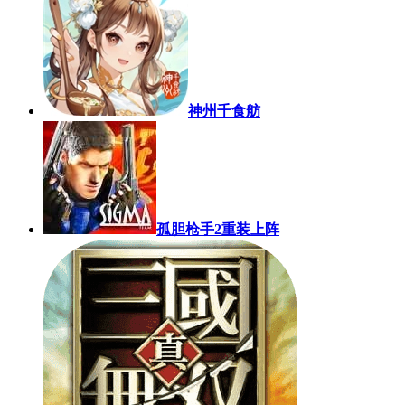
神州千食舫
孤胆枪手2重装上阵