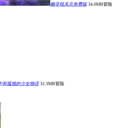
幽灵线东京免费版
34.0MB
冒险
中和孤独的少女物语
32.3MB
冒险