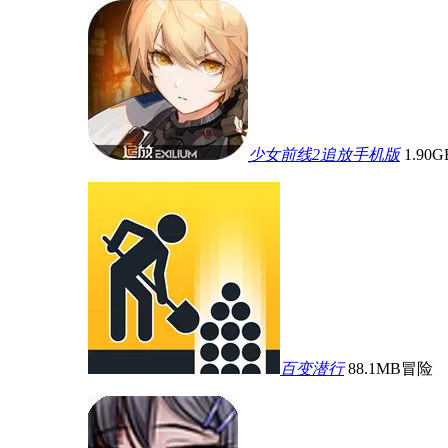
少女前线2追放手机版
1.90G
百变潜行
88.1MB
冒险